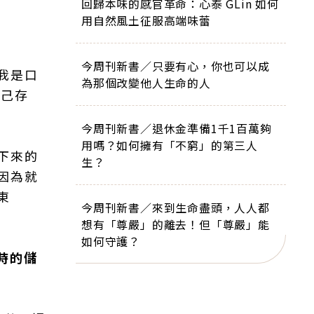
回歸本味的感官革命：心泰 GLin 如何
用自然風土征服高端味蕾
今周刊新書／只要有心，你也可以成
我是口
為那個改變他人生命的人
自己存
今周刊新書／退休金準備1千1百萬夠
用嗎？如何擁有「不窮」的第三人
下來的
生？
因為就
東
今周刊新書／來到生命盡頭，人人都
想有「尊嚴」的離去！但「尊嚴」能
如何守護？
時的儲