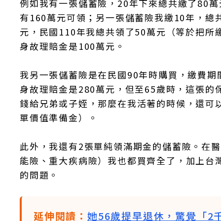
例如我有一張儲蓄險，20年下來總共繳了80
有160萬元可領；另一張儲蓄險我繳10年，總
元，民國110年我總共領了50萬元（等於把所
身故理賠金是100萬元。
我另一張儲蓄險是在民國90年時購買，繳費期
身故理賠金是280萬元，但至65歲時，這張
錢給兄弟或子姪，那麼在我活著的時候，還可
單價值準備金）。
此外，我還有2張單純領滿期金的儲蓄險。在
能險、重大疾病險）我也都買齊全了，加上台
的問題。
延伸閱讀：
她56歲提早退休，驚覺「2