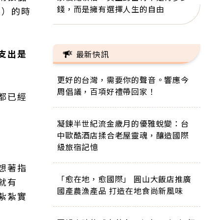
錢，而是擁有選擇人生的自由
制）的時
支出是
最新快訊
更好的台灣，需要你的聲音。響應今
周倡議，百項好禮帶回家！
都已經
凝鍊半世紀流金歲月的優雅蛻變：台
中歐酷酒店揉合老屋靈魂，釀造國際
級旅宿記憶
想著指
「愈在地，愈國際」 圓山大飯店推廣
就有
國產農漁產品 打造在地食尚新風味
紮紮實