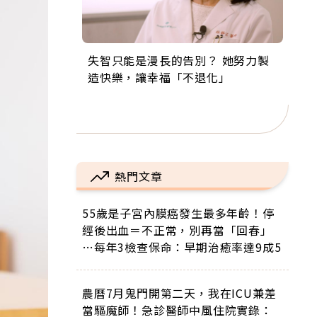
失智只能是漫長的告別？ 她努力製
來自剛果的巧克力神父 為台灣奉獻
63歲卸矽谷副總、搬回台灣找快
104歲打破金氏世界紀錄 成為全球
事業巔峰他選擇追夢…黑手阿伯拉
造快樂，讓幸福「不退化」
36年 「台灣是我的家，我連作夢都
樂！「蛋黃哥小丑」走進安養院，
最年長羽球選手，分享長壽的秘密
小提琴還登上小巨蛋！連CNN都大
講台語！」
逗樂上萬爺奶：退休後才開始真正
原來是「這個」
讚！
的人生
熱門文章
55歲是子宮內膜癌發生最多年齡！停
經後出血＝不正常，別再當「回春」
…每年3檢查保命：早期治癒率達9成5
農曆7月鬼門開第二天，我在ICU兼差
當驅魔師！急診醫師中風住院實錄：