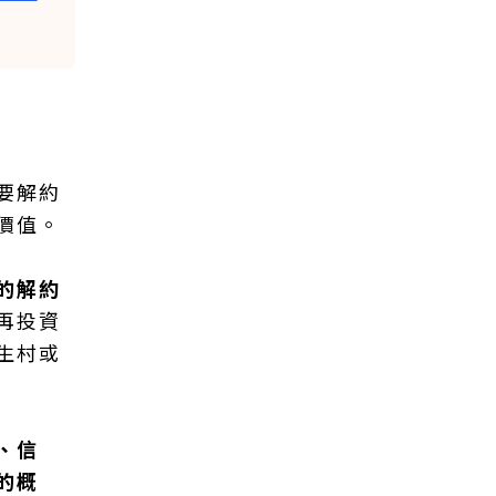
要解約
價值。
的解約
再投資
生村或
、信
的概