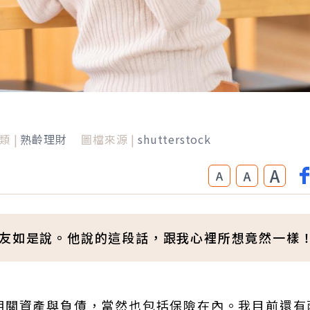
類 |
熟齡理財
圖檔來源 |
shutterstock
A
A
A
朋友如是說。他說的這段話，跟我心裡所想竟然一樣
相關資產與負債，當然也包括保險在內。我目前還有