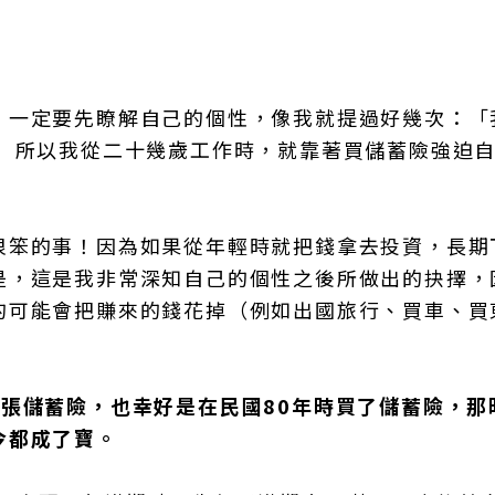
，一定要先瞭解自己的個性，像我就提過好幾次：「
， 所以我從二十幾歲工作時，就靠著買儲蓄險強迫
很笨的事！因為如果從年輕時就把錢拿去投資，長期
是，這是我非常深知自己的個性之後所做出的抉擇，
的可能會把賺來的錢花掉（例如出國旅行、買車、買
張儲蓄險，也幸好是在民國80年時買了儲蓄險，那
今都成了寶。