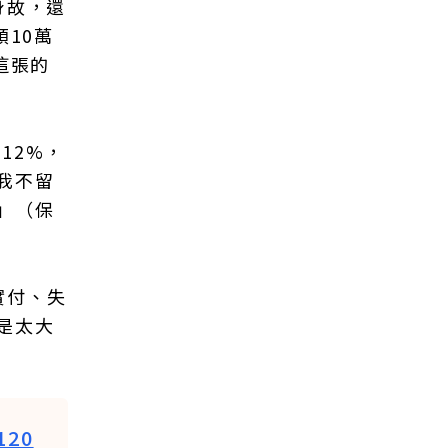
身故，還
10萬
這張的
12%，
我不留
」（保
實付、失
是太大
20