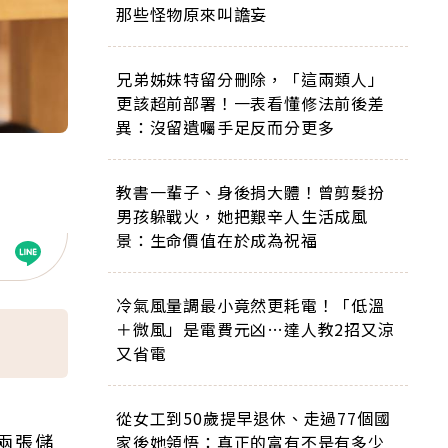
那些怪物原來叫譫妄
兄弟姊妹特留分刪除，「這兩類人」
更該超前部署！一表看懂修法前後差
異：沒留遺囑手足反而分更多
教書一輩子、身後捐大體！曾剪髮扮
男孩躲戰火，她把艱辛人生活成風
景：生命價值在於成為祝福
冷氣風量調最小竟然更耗電！「低溫
＋微風」是電費元凶…達人教2招又涼
！
又省電
從女工到50歲提早退休、走過77個國
兩張儲
家後她領悟：真正的富有不是有多少