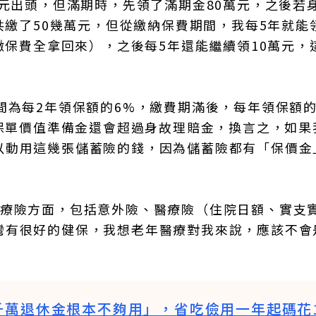
萬元出頭，但滿期時，先領了滿期金80萬元，之後若
共繳了50幾萬元，但從繳納保費期間，我每5年就能領
繳保費全拿回來），之後每5年還能繼續領10萬元，
間為每2年領保額的6%，繳費期滿後，每年領保額的
的保單價值準備金還會超過身故理賠金，換言之，如果
以動用這幾張儲蓄險的錢，因為儲蓄險都有「保價金
醫療險方面，包括意外險、醫療險（住院日額、實支
灣有很好的健保，我想老年醫療對我來說，應該不會
千萬退休金根本不夠用」，省吃儉用一年起碼花1