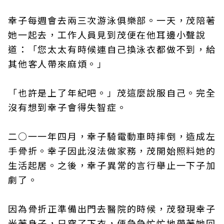
幸子每週會去兩三次游泳俱樂部。一天，茂陪著
她一起去，工作人員見到茂便在他耳邊小聲說
道：「您太太有時候連自己換泳衣都做不到，給
其他客人帶來麻煩。」
「也許是上了年紀吧。」茂這麼說服自己。完全
沒有想到幸子會得失智症。
二○一一年四月，幸子騎電動車時摔倒，造成左
手骨折。幸子因此沒法做家務，茂開始照料她的
生活起居。之後，幸子異常的言行舉止一下子加
劇了。
因為骨折正準備出門去醫院的時候，茂發現幸子
光著身子，只穿了下衣，便急急忙忙地帶著她回