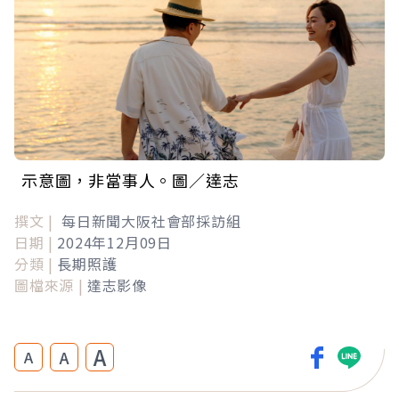
示意圖，非當事人。圖／達志
撰文 |
每日新聞大阪社會部採訪組
日期 |
2024年12月09日
分類 |
長期照護
圖檔來源 |
達志影像
A
A
A