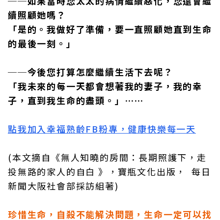
──如果當時您太太的病情繼續惡化，您還會繼
續照顧她嗎？
「是的。我做好了準備，要一直照顧她直到生命
的最後一刻。」
──今後您打算怎麼繼續生活下去呢？
「我未來的每一天都會想著我的妻子，我的幸
子，直到我生命的盡頭。」……
點我加入幸福熟齡FB粉專，健康快樂每一天
(本文摘自《無人知曉的房間：長期照護下，走
投無路的家人的自白 》，寶瓶文化出版， 每日
下一則 ＋
50歲後，成為被記得的人！吳若
新聞大阪社會部採訪組著)
權：3條件讓自己被信任、託
付，人生更意義非凡
珍惜生命，自殺不能解決問題，生命一定可以找