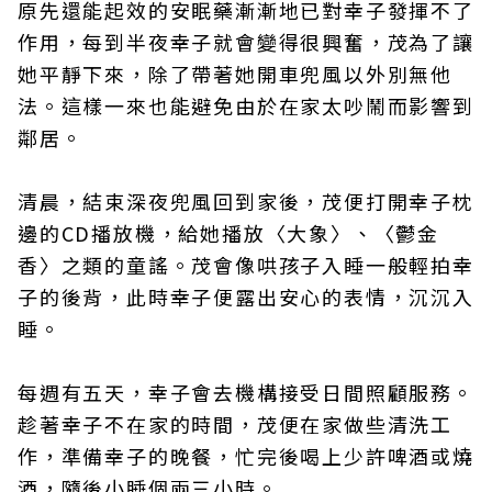
原先還能起效的安眠藥漸漸地已對幸子發揮不了
作用，每到半夜幸子就會變得很興奮，茂為了讓
她平靜下來，除了帶著她開車兜風以外別無他
法。這樣一來也能避免由於在家太吵鬧而影響到
鄰居。
清晨，結束深夜兜風回到家後，茂便打開幸子枕
邊的CD播放機，給她播放〈大象〉、〈鬱金
香〉之類的童謠。茂會像哄孩子入睡一般輕拍幸
子的後背，此時幸子便露出安心的表情，沉沉入
睡。
每週有五天，幸子會去機構接受日間照顧服務。
趁著幸子不在家的時間，茂便在家做些清洗工
作，準備幸子的晚餐，忙完後喝上少許啤酒或燒
酒，隨後小睡個兩三小時。