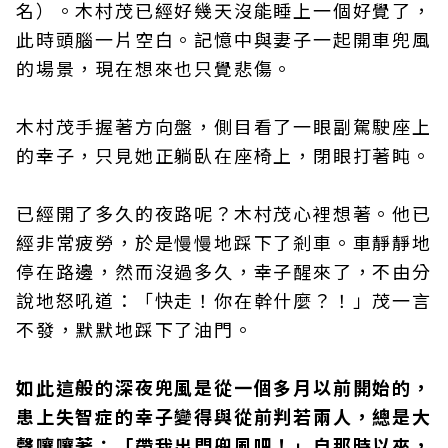
名）。木村茂已經好幾天沒能睡上一個好覺了，
此時頭腦一片空白。記憶中與妻子一起開車兜風
的場景，現在想來也只覺悲傷。
木村茂手握著方向盤，側目看了一眼副駕駛座上
的幸子，只見她正躺臥在座椅上，閉眼打著盹。
已經開了多久的夜路呢？木村茂心裡想著。他已
經非常疲勞，於是慢慢地踩下了剎車。車靜靜地
停在路邊，然而沒過多久，幸子醒來了，不由分
說地怒吼道：「快走！你在幹什麼？！」茂一言
不發，默默地踩下了油門。
如此這般的深夜兜風是從一個多月以前開始的，
患上失智症的幸子變得與從前判若兩人，總是大
聲嚷嚷著：「帶我出門兜風吧！」自那時以來，