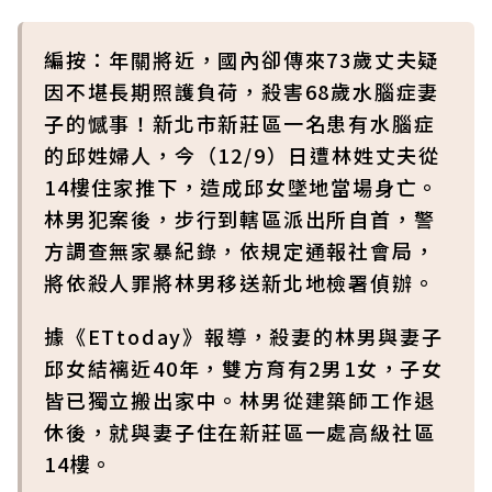
編按：年關將近，國內卻傳來73歲丈夫疑
因不堪長期照護負荷，殺害68歲水腦症妻
子的憾事！新北市新莊區一名患有水腦症
的邱姓婦人，今（12/9）日遭林姓丈夫從
14樓住家推下，造成邱女墜地當場身亡。
林男犯案後，步行到轄區派出所自首，警
方調查無家暴紀錄，依規定通報社會局，
將依殺人罪將林男移送新北地檢署偵辦。
據《ETtoday》報導，殺妻的林男與妻子
邱女結褵近40年，雙方育有2男1女，子女
皆已獨立搬出家中。林男從建築師工作退
休後，就與妻子住在新莊區一處高級社區
14樓。