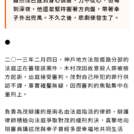
雖然茂已感到身心俱疲、力不從心，但每
到深夜，他還是堅持握著方向盤，帶著幸
子外出兜風。不久之後，悲劇便發生了。
●
二○一三年二月四日，神戶地方法院姬路分部的
法庭正在審理該案件，木村茂因故意殺人罪被檢
方起訴，出庭接受審判。茂對自己所犯的罪行供
認不諱，事實確鑿無疑，因而審判的焦點集中在
量刑上。
負責為茂辯護的是兩名由法庭指派的律師，辯護
律師積極向法庭爭取對茂的緩刑判決，真摯地向
陪審員講述茂與幸子曾經多麼幸福地共同生活