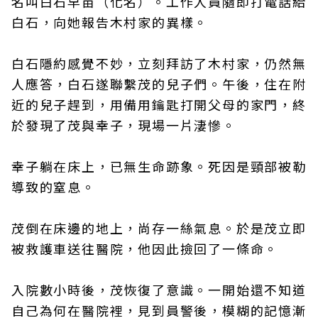
名叫白石早苗（化名）。工作人員隨即打電話給
白石，向她報告木村家的異樣。
白石隱約感覺不妙，立刻拜訪了木村家，仍然無
人應答，白石遂聯繫茂的兒子們。午後，住在附
近的兒子趕到，用備用鑰匙打開父母的家門，終
於發現了茂與幸子，現場一片淒慘。
幸子躺在床上，已無生命跡象。死因是頸部被勒
導致的窒息。
茂倒在床邊的地上，尚存一絲氣息。於是茂立即
被救護車送往醫院，他因此撿回了一條命。
入院數小時後，茂恢復了意識。一開始還不知道
自己為何在醫院裡，見到員警後，模糊的記憶漸