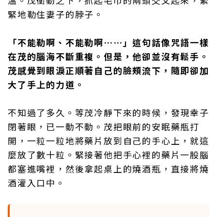
溫。茂衝動之下，抓起毛巾的兩頭交叉起來，緊
緊地勒住妻子的脖子。
「不能勒啊、不能勒啊……」這句話像咒語一樣
在茂的腦海不斷重複。但是，他卻並沒有鬆手。
茂感覺到眼淚正順著自己的臉頰流下，隨即卻加
大了手上的力道。
不知過了多久。等茂冷靜下來的時候，發現幸子
閉著眼，已一動不動。茂把眼前的安眠藥瓶打
開，一粒一粒地將藥片放到自己的手心上，就這
麼放了數十粒。緊接著他把手心裡的藥片一股腦
都塞進嘴裡，然後拿起桌上的燒酒瓶，直接將燒
酒灌入口中。