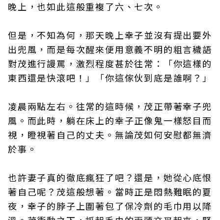
晚上，也如此這般重複了六、七次。
但是，不知為何，那天晚上幸子並沒有提出要外
出兜風，而是每次醒來便用意義不明的粗言穢語
對茂進行謾罵，激烈程度甚於往常：「你這樣的
東西還是快滾吧！」「你這傢伙到底是誰啊？」
凌晨兩點左右。往常的這時候，茂正帶著幸子兜
風。而此時，躺在床上的幸子正像鬼一樣怒目而
視，瞪視著自己的丈夫。無論茂如何安慰都無濟
於事。
也許妻子真的徹底瘋狂了吧？還是，她從心底恨
著自己呢？茂這般想著。當時正是悶熱難眠的夏
夜，幸子的脖子上圍著包了保冷劑的毛巾用以降