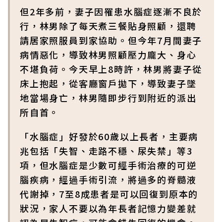
但2年多前，妻子因罹患水腦症逐漸不良於
行，林男除了每天煮三餐貼身照顧，還聘
請居家照服員到家協助。但今年7月間妻子
病情惡化，導致林男照顧壓力龐大、身心
不堪負荷。今天早上8時許，林男將妻子從
床上抱起，從客廳窗戶拋下，導致妻子墜
地當場身亡，林男隨即步行到附近的派出
所自首。
「水腦症」好發於60歲以上長者，主要病
兆包括「失智、走路不穩、尿失禁」等3
項，但水腦症是少數可經手術治療的可逆
腦疾病，經過手術引流，將過多的脊髓液
代謝掉，7至8成患者是可以回復到原本的
狀況，家人不要以為年長者記憶力變差就