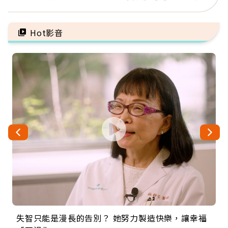
這麼輕鬆也能存錢
放下執著不是認輸，而是
善待自己
Hot影音
失智只能是漫長的告別？ 她努力製造快樂，讓幸福
來自剛果的巧克力神父 為台灣奉獻36年 「台灣是我
63歲卸矽谷副總、搬回台灣找快樂！「蛋黃哥小
104歲打破金氏世界紀錄 成為全球最年長羽球選
事業巔峰他選擇追夢…黑手阿伯拉小提琴還登上小