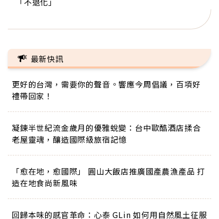
「不退化」
的家，我連作夢都講台語！」
丑」走進安養院，逗樂上萬爺奶：退休後才開始真
手，分享長壽的秘密原來是「這個」
巨蛋！連CNN都大讚！
正的人生
最新快訊
更好的台灣，需要你的聲音。響應今周倡議，百項好
禮帶回家！
凝鍊半世紀流金歲月的優雅蛻變：台中歐酷酒店揉合
老屋靈魂，釀造國際級旅宿記憶
「愈在地，愈國際」 圓山大飯店推廣國產農漁產品 打
造在地食尚新風味
回歸本味的感官革命：心泰 GLin 如何用自然風土征服