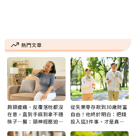
熱門文章
肩頸痠痛、反覆落枕都沒
從失業零存款到30歲財富
在意，直到手麻到拿不穩
自由！他終於明白：把錢
筷子…醫：頸神經壓迫上
投入這3件事，才是真正
身，打破固定姿勢才是關
留給未來的自己
鍵