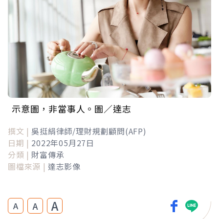
示意圖，非當事人。圖／達志
撰文 |
吳挺絹律師/理財規劃顧問(AFP)
日期 |
2022年05月27日
分類 |
財富傳承
圖檔來源 |
達志影像
A
A
A