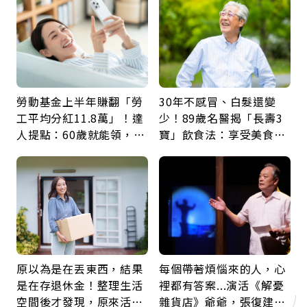
勞動基金上半年賺翻「勞
30年不感冒、白髮還變
工平均分紅11.8萬」！達
少！89歲名醫揭「長壽3
人提點：60歲就能領，重
寶」飲食法：享受美食不
新就業還有隱藏版退休金
忌口，偶爾也該吃點肉
原以為是在丟東西，結果
每個帶著煩惱來的人，心
是在存退休金！整理生活
裡都有答案...演活《解憂
空間後才發現，原來活得
雜貨店》爺爺，張復建：