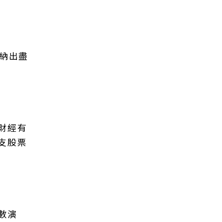
歸納出盡
財經有
支股票
數演