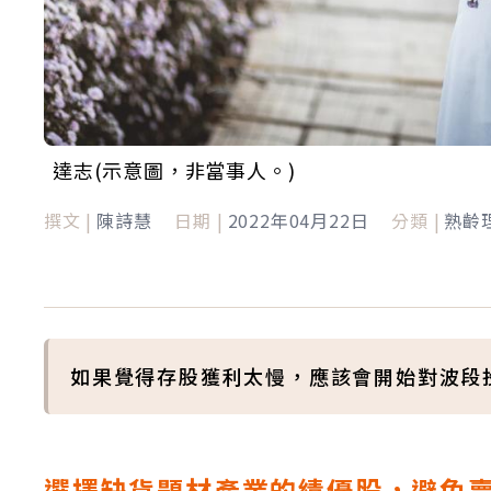
達志(示意圖，非當事人。)
撰文 |
陳詩慧
日期 |
2022年04月22日
分類 |
熟齡
如果覺得存股獲利太慢，應該會開始對波段
選擇缺貨題材產業的績優股，避免