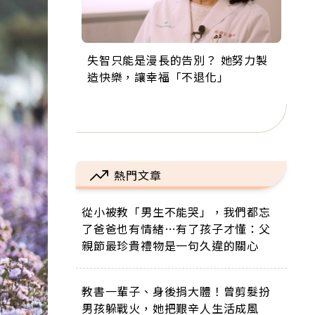
失智只能是漫長的告別？ 她努力製
來自剛果的巧克力神父 為台灣奉獻
63歲卸矽谷副總、搬回台灣找快
104歲打破金氏世界紀錄 成為全球
事業巔峰他選擇追夢…黑手阿伯拉
造快樂，讓幸福「不退化」
36年 「台灣是我的家，我連作夢都
樂！「蛋黃哥小丑」走進安養院，
最年長羽球選手，分享長壽的秘密
小提琴還登上小巨蛋！連CNN都大
講台語！」
逗樂上萬爺奶：退休後才開始真正
原來是「這個」
讚！
的人生
熱門文章
從小被教「男生不能哭」，我們都忘
了爸爸也有情緒…有了孩子才懂：父
親節最珍貴禮物是一句久違的關心
教書一輩子、身後捐大體！曾剪髮扮
男孩躲戰火，她把艱辛人生活成風