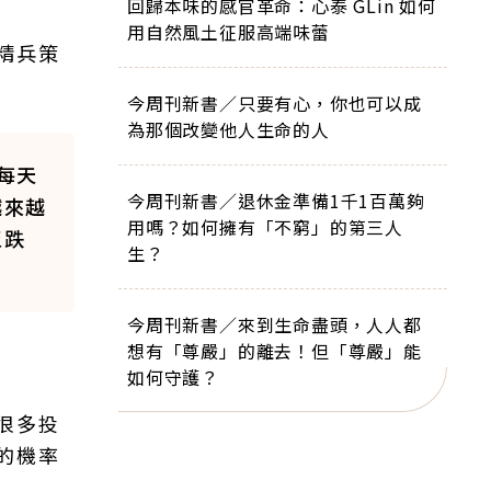
回歸本味的感官革命：心泰 GLin 如何
用自然風土征服高端味蕾
精兵策
今周刊新書／只要有心，你也可以成
為那個改變他人生命的人
每天
今周刊新書／退休金準備1千1百萬夠
越來越
用嗎？如何擁有「不窮」的第三人
至跌
生？
今周刊新書／來到生命盡頭，人人都
想有「尊嚴」的離去！但「尊嚴」能
如何守護？
很多投
的機率