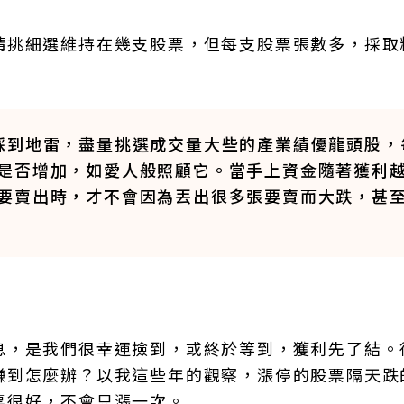
精挑細選維持在幾支股票，但每支股票張數多，採取
。
踩到地雷，盡量挑選成交量大些的產業績優龍頭股，
是否增加，如愛人般照顧它。當手上資金隨著獲利
要賣出時，才不會因為丟出很多張要賣而大跌，甚
息，是我們很幸運撿到，或終於等到，獲利先了結。
賺到怎麼辦？以我這些年的觀察，漲停的股票隔天跌
票很好，不會只漲一次。