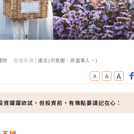
理財
圖檔來源 |
達志(示意圖，非當事人。)
A
A
A
投資躍躍欲試，但投資前，有幾點要謹記在心：
賣不掉