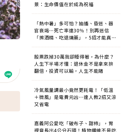
景：生命價值在於成為祝福
「熱中暑」多可怕？抽搐、昏迷、器
官衰竭…死亡率達30％！別再迷信
「擦酒精、吃退燒藥」，5招才能真救
命
股票跌掉30萬我卻睡得著，為什麼？
人生下半場才懂：退休金不是拿來拚
翻倍，投資可以輸，人生不能賭
冷氣風量調最小竟然更耗電！「低溫
＋微風」是電費元凶…達人教2招又涼
又省電
嘉義阿公愛吃「破布子、甜柿」，胃
裡竟長出4公分石頭！植物纖維不是吃