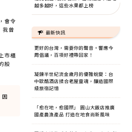
越多越好，這些水果都上榜
，會令
，我曾
最新快訊
更好的台灣，需要你的聲音。響應今
上市櫃
周倡議，百項好禮帶回家！
的股
凝鍊半世紀流金歲月的優雅蛻變：台
中歐酷酒店揉合老屋靈魂，釀造國際
級旅宿記憶
，因
「愈在地，愈國際」 圓山大飯店推廣
國產農漁產品 打造在地食尚新風味