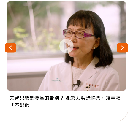
失智只能是漫長的告別？ 她努力製造快樂，讓幸福
來自剛果的巧克力神父 為台灣奉獻36年 「台灣是我
63歲卸矽谷副總、搬回台灣找快樂！「蛋黃哥小
104歲打破金氏世界紀錄 成為全球最年長羽球選
事業巔峰他選擇追夢…黑手阿伯拉小提琴還登上小
「不退化」
的家，我連作夢都講台語！」
丑」走進安養院，逗樂上萬爺奶：退休後才開始真
手，分享長壽的秘密原來是「這個」
巨蛋！連CNN都大讚！
正的人生