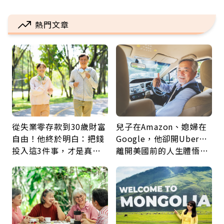
熱門文章
從失業零存款到30歲財富
兒子在Amazon、媳婦在
自由！他終於明白：把錢
Google，他卻開Uber…
投入這3件事，才是真正
離開美國前的人生體悟：
留給未來的自己
好的壞的都不會永遠