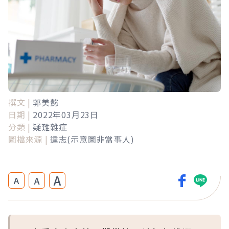
撰文 |
郭美懿
日期 |
2022年03月23日
分類 |
疑難雜症
圖檔來源 |
達志(示意圖非當事人)
A
A
A