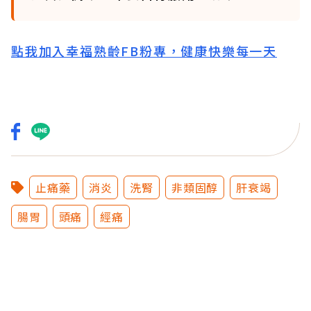
點我加入幸福熟齡FB粉專，健康快樂每一天
止痛藥
消炎
洗腎
非類固醇
肝衰竭
腸胃
頭痛
經痛