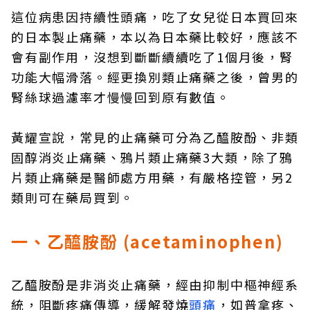
這位病患因持續性頭痛，吃了女兒從日本買回來
的日本製止痛藥，本以為日本藥比較好，應該不
會有副作用，沒想到斷斷續續吃了1個月後，腎
功能大幅滑落。經更換別類止痛藥之後，曾男的
腎絲球過濾率才慢慢回到原有數值。
黃耀宣說，常見的止痛藥可分為乙醯胺酚、非類
固醇消炎止痛藥、鴉片類止痛藥3大類，除了鴉
片類止痛藥是醫師處方用藥，有嚴格控管，另2
類則可在藥局買到。
一、乙醯胺酚 (acetaminophen)
乙醯胺酚是非消炎止痛藥，經由抑制中樞神經系
統，阻斷疼痛傳導，緩解發燒
頭痛
，如普拿疼、