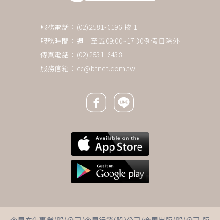
服務電話：(02)2581-6196 按 1
服務時間：週一至五09:00~17:30例假日除外
傳真電話：(02)2531-6438
服務信箱：
cc@btnet.com.tw
Facebook icon
Line icon
下一則 ＋
雨神同行》宅家追劇、滑手機，
今周文化事業(股)公司/今周行銷(股)公司/今周出版(股)公司 版