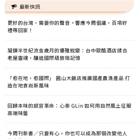
最新快訊
更好的台灣，需要你的聲音。響應今周倡議，百項好
禮帶回家！
凝鍊半世紀流金歲月的優雅蛻變：台中歐酷酒店揉合
老屋靈魂，釀造國際級旅宿記憶
「愈在地，愈國際」 圓山大飯店推廣國產農漁產品 打
造在地食尚新風味
回歸本味的感官革命：心泰 GLin 如何用自然風土征服
高端味蕾
今周刊新書／只要有心，你也可以成為那個改變他人