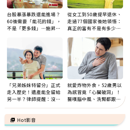
台股暴漲暴跌還能進場？
從女工到50歲提早退休、
60後需要「能花的錢」，
走過77個國家後她領悟：
不是「更多錢」…施昇
真正的富有不是有多少
輝：退休族最適合這種股
錢，而是擁有選擇人生的
票
自由
「兄弟姊妹特留分」正式
就愛炸物外食，52歲男以
走入歷史！遺產能全留給
為感冒竟「心臟破洞」！
另一半？律師提醒：沒做
醫嘆腦中風、洗腎都跟它
「1件事」照樣白忙
有關：4警訊是心臟在呼
救
Hot影音