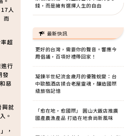
癌。
錢，而是擁有選擇人生的自由
17人
」而
最新快訊
活率超
更好的台灣，需要你的聲音。響應今
周倡議，百項好禮帶回家！
是進行
期發
凝鍊半世紀流金歲月的優雅蛻變：台
性和惡
中歐酷酒店揉合老屋靈魂，釀造國際
級旅宿記憶
晉興就
「愈在地，愈國際」 圓山大飯店推廣
入。
國產農漁產品 打造在地食尚新風味
檢」，