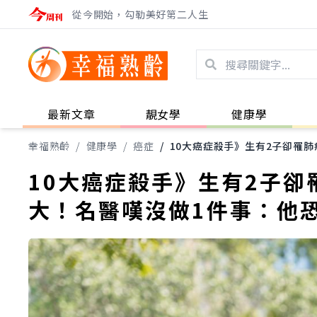
從今開始，勾勒美好第二人生
最新文章
靚女學
健康學
幸福熟齡
/
健康學
/
癌症
/
10大癌症殺手》生有2子卻罹
10大癌症殺手》生有2子卻
大！名醫嘆沒做1件事：他