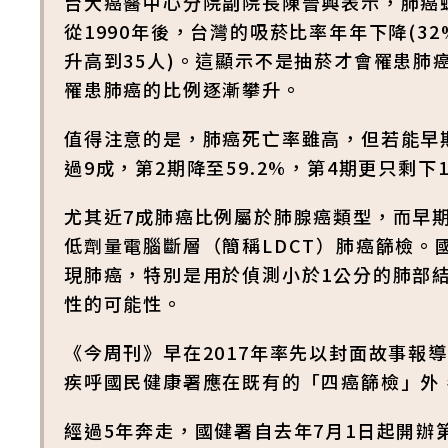
台大癌醫中心分院副院長陳晉興表示，肺癌
從1990年後，台灣的吸菸比率年年下降(32
升高到35人)。這顯示不是抽菸才會罹患肺
罹患肺癌的比例逐漸攀升。
值得注意的是，肺癌死亡率雖高，但若能早
過9成，第2期降至59.2%，第4期更只剩
尤其近7成肺癌比例屬於肺腺癌類型，而早
低劑量電腦斷層（簡稱LDCT）肺癌篩檢。
現肺癌，特別是用於偵測小於1公分的肺部
性的可能性。
《今周刊》早在2017年率先以封面故事報
疾呼國民健康署應在既有的「四癌篩檢」外
經過5年奔走，國健署自去年7月1日起開辦