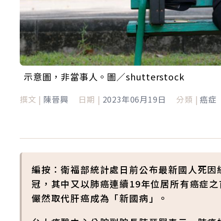
示意圖，非當事人。圖／shutterstock
撰文 |
陳晉興
日期 |
2023年06月19日
分類 |
癌症
編按：衛福部統計處日前公布最新國人死因統
冠，其中又以肺癌連續19年位居所有癌症之
儼然取代肝癌成為「新國病」。