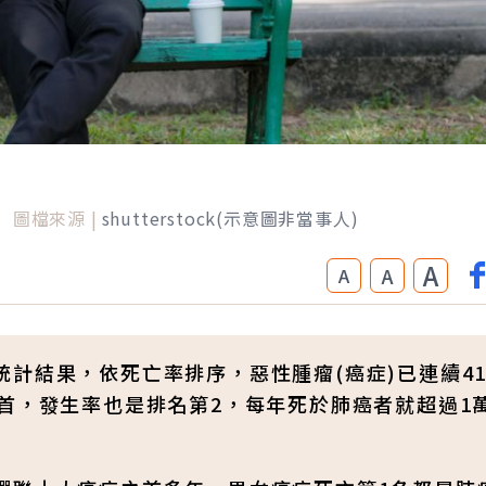
圖檔來源 |
shutterstock(示意圖非當事人)
A
A
A
計結果，依死亡率排序，惡性腫瘤(癌症)已連續4
首，發生率也是排名第2，每年死於肺癌者就超過1