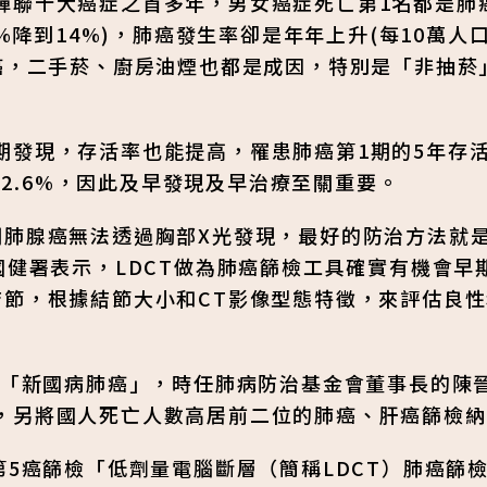
蟬聯十大癌症之首多年，男女癌症死亡第1名都是肺
%降到14%)，肺癌發生率卻是年年上升(每10萬人口
癌，二手菸、廚房油煙也都是成因，特別是「非抽菸
期發現，存活率也能提高，罹患肺癌第1期的5年存
下12.6%，因此及早發現及早治療至關重要。
期肺腺癌無法透過胸部X光發現，最好的防治方法就
國健署表示，LDCT做為肺癌篩檢工具確實有機會早
結節，根據結節大小和CT影像型態特徵，來評估良
導「新國病肺癌」，時任肺病防治基金會董事長的陳
，另將國人死亡人數高居前二位的肺癌、肝癌篩檢納
第5癌篩檢「低劑量電腦斷層（簡稱LDCT）肺癌篩