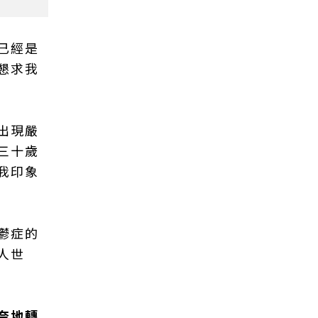
已經是
懇求我
出現嚴
三十歲
我印象
鬱症的
人世
奈地轉