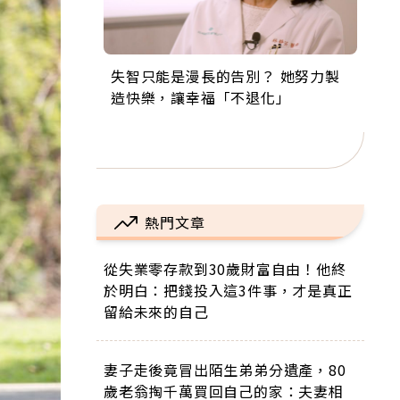
失智只能是漫長的告別？ 她努力製
來自剛果的巧克力神父 為台灣奉獻
63歲卸矽谷副總、搬回台灣找快
104歲打破金氏世界紀錄 成為全球
事業巔峰他選擇追夢…黑手阿伯拉
造快樂，讓幸福「不退化」
36年 「台灣是我的家，我連作夢都
樂！「蛋黃哥小丑」走進安養院，
最年長羽球選手，分享長壽的秘密
小提琴還登上小巨蛋！連CNN都大
講台語！」
逗樂上萬爺奶：退休後才開始真正
原來是「這個」
讚！
的人生
熱門文章
從失業零存款到30歲財富自由！他終
於明白：把錢投入這3件事，才是真正
留給未來的自己
妻子走後竟冒出陌生弟弟分遺產，80
歲老翁掏千萬買回自己的家：夫妻相