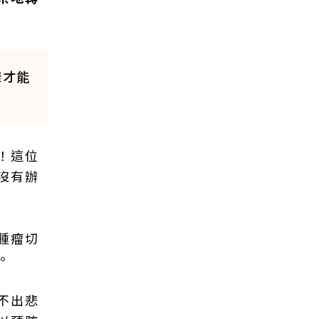
樣才能
！這位
沒有辦
腫瘤切
。
不出悲