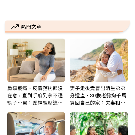
熱門文章
肩頸痠痛、反覆落枕都沒
妻子走後竟冒出陌生弟弟
在意，直到手麻到拿不穩
分遺產，80歲老翁掏千萬
筷子…醫：頸神經壓迫上
買回自己的家：夫妻相守
身，打破固定姿勢才是關
60年，卻輸給一個名字
鍵