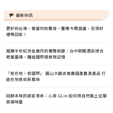
最新快訊
更好的台灣，需要你的聲音。響應今周倡議，百項好
禮帶回家！
凝鍊半世紀流金歲月的優雅蛻變：台中歐酷酒店揉合
老屋靈魂，釀造國際級旅宿記憶
「愈在地，愈國際」 圓山大飯店推廣國產農漁產品 打
造在地食尚新風味
回歸本味的感官革命：心泰 GLin 如何用自然風土征服
高端味蕾