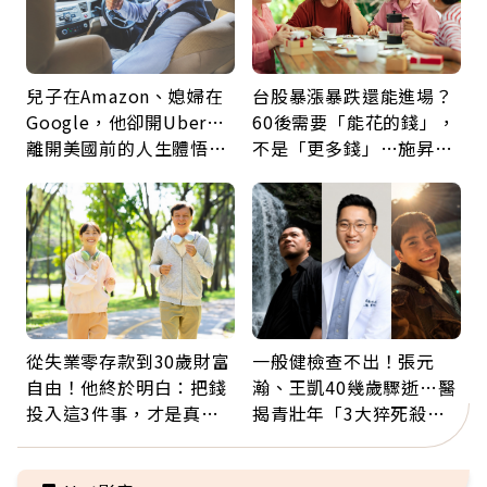
兒子在Amazon、媳婦在
台股暴漲暴跌還能進場？
Google，他卻開Uber…
60後需要「能花的錢」，
離開美國前的人生體悟：
不是「更多錢」…施昇
好的壞的都不會永遠
輝：退休族最適合這種股
票
從失業零存款到30歲財富
一般健檢查不出！張元
自由！他終於明白：把錢
瀚、王凱40幾歲驟逝…醫
投入這3件事，才是真正
揭青壯年「3大猝死殺
留給未來的自己
手」：靠2檢查揪出9成地
雷