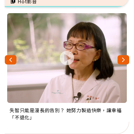
Hot影音
失智只能是漫長的告別？ 她努力製造快樂，讓幸福
來自剛果的巧克力神父 為台灣奉獻36年 「台灣是我
63歲卸矽谷副總、搬回台灣找快樂！「蛋黃哥小
104歲打破金氏世界紀錄 成為全球最年長羽球選
事業巔峰他選擇追夢…黑手阿伯拉小提琴還登上小
「不退化」
的家，我連作夢都講台語！」
丑」走進安養院，逗樂上萬爺奶：退休後才開始真
手，分享長壽的秘密原來是「這個」
巨蛋！連CNN都大讚！
正的人生