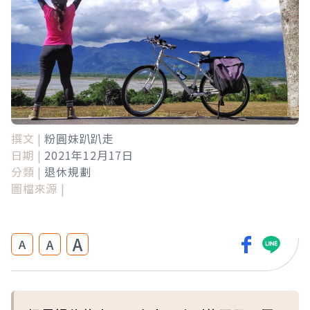
撰文 |
粉圓妹趴趴走
日期 |
2021年12月17日
分類 |
退休規劃
圖檔來源 |
A
A
A