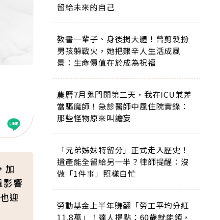
留給未來的自己
教書一輩子、身後捐大體！曾剪髮扮
男孩躲戰火，她把艱辛人生活成風
景：生命價值在於成為祝福
農曆7月鬼門開第二天，我在ICU兼差
當驅魔師！急診醫師中風住院實錄：
那些怪物原來叫譫妄
「兄弟姊妹特留分」正式走入歷史！
遺產能全留給另一半？律師提醒：沒
，加
做「1件事」照樣白忙
重影響
也迎
勞動基金上半年賺翻「勞工平均分紅
11.8萬」！達人提點：60歲就能領，