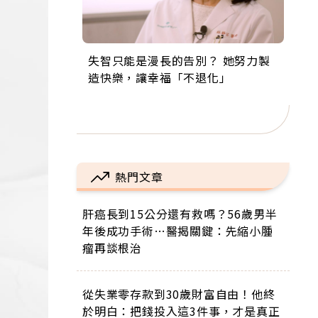
失智只能是漫長的告別？ 她努力製
來自剛果的巧克力神父 為台灣奉獻
63歲卸矽谷副總、搬回台灣找快
104歲打破金氏世界紀錄 成為全球
事業巔峰他選擇追夢…黑手阿伯拉
造快樂，讓幸福「不退化」
36年 「台灣是我的家，我連作夢都
樂！「蛋黃哥小丑」走進安養院，
最年長羽球選手，分享長壽的秘密
小提琴還登上小巨蛋！連CNN都大
講台語！」
逗樂上萬爺奶：退休後才開始真正
原來是「這個」
讚！
的人生
熱門文章
肝癌長到15公分還有救嗎？56歲男半
年後成功手術…醫揭關鍵：先縮小腫
瘤再談根治
從失業零存款到30歲財富自由！他終
於明白：把錢投入這3件事，才是真正