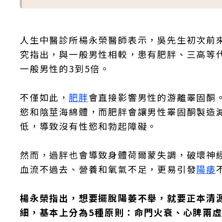
人生中醫診所楊永榮醫師表示，吳先生初次前
究指出，與一般男性相較，患有肥胖、三高等
一般男性的3到5倍。
不僅如此，
肥胖
會直接影響男性的游離睪固酮
慾和陰莖海綿體，而肥胖會讓男性睪固酮製造
低，導致沒有性慾和勃起障礙。
然而，過胖也會導致身體荷爾蒙失調，破壞神
血流不過去、營養和氧氣不足，更易引發
陽痿
楊永榮指出，想要擺脫陽萎不舉，就要正本清
細，基本上分為5種原則：命門火衰、心脾兩