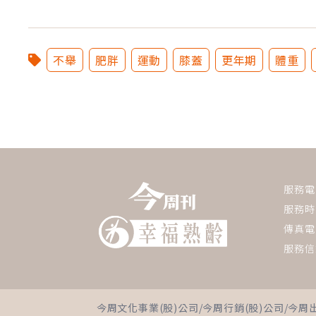
不舉
肥胖
運動
膝蓋
更年期
體重
服務電話：
服務時間
傳真電話
服務信
今周文化事業(股)公司/今周行銷(股)公司/今周出版(股)公