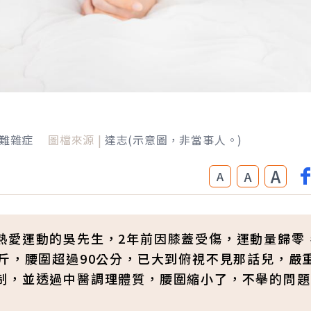
難雜症
圖檔來源 |
達志(示意圖，非當事人。)
A
A
A
熱愛運動的吳先生，2年前因膝蓋受傷，運動量歸零
斤，腰圍超過90公分，已大到俯視不見那話兒，嚴
制，並透過中醫調理體質，腰圍縮小了，不舉的問題