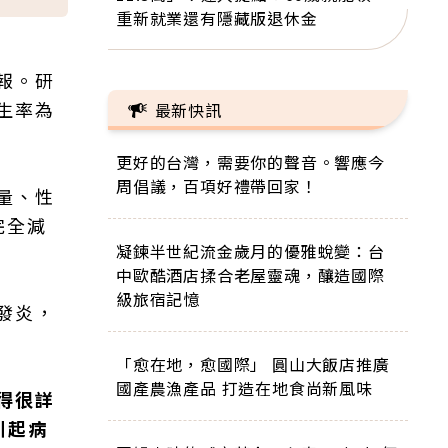
重新就業還有隱藏版退休金
報。研
生率為
最新快訊
更好的台灣，需要你的聲音。響應今
周倡議，百項好禮帶回家！
量、性
完全減
凝鍊半世紀流金歲月的優雅蛻變：台
中歐酷酒店揉合老屋靈魂，釀造國際
級旅宿記憶
發炎，
「愈在地，愈國際」 圓山大飯店推廣
國產農漁產品 打造在地食尚新風味
得很詳
引起病