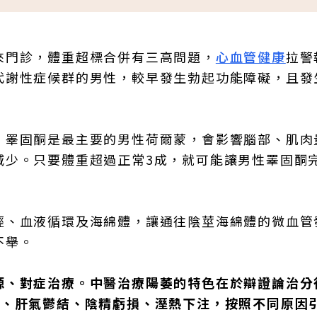
來門診，體重超標合併有三高問題，
心血管健康
拉警
代謝性症候群的男性，較早發生勃起功能障礙，且發
。睪固酮是最主要的男性荷爾蒙，會影響腦部、肌肉
減少。只要體重超過正常3成，就可能讓男性睪固酮
經、血液循環及海綿體，讓通往陰莖海綿體的微血管
不舉。
源、對症治療。中醫治療陽萎的特色在於辯證論治分
虛、肝氣鬱結、陰精虧損、溼熱下注，按照不同原因