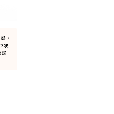
型態，
3次
會逆