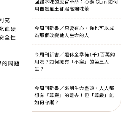
回歸本味的感官革命：心泰 GLin 如何
用自然風土征服高端味蕾
利充
今周刊新書／只要有心，你也可以成
充血硬
為那個改變他人生命的人
安全性
今周刊新書／退休金準備1千1百萬夠
用嗎？如何擁有「不窮」的第三人
舉的問題
生？
今周刊新書／來到生命盡頭，人人都
想有「尊嚴」的離去！但「尊嚴」能
如何守護？