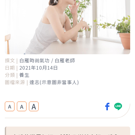
撰文 |
白雁時尚氣功 / 白雁老師
日期 |
2021年10月14日
分類 |
養生
圖檔來源 |
達志(示意圖非當事人)
A
A
A