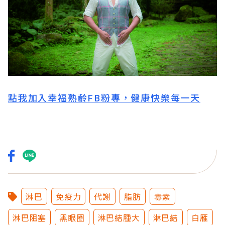
點我加入幸福熟齡FB粉專，健康快樂每一天
淋巴
免疫力
代謝
脂肪
毒素
淋巴阻塞
黑眼圈
淋巴結腫大
淋巴結
白雁