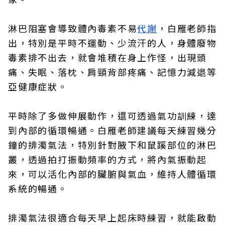
淋巴阻塞會導致體內毒素不易
代謝
，白雁老師指
出，特別是平時不運動、少流汗的人，身體廢物
毒素排不出去，就會堆積在身上作怪，出現頭
痛、失眠、落枕、肩頸背部疼痛、記憶力減退等
亞健康症狀。
平時除了多做伸展動作，還可透過氣功訓練，達
到內部的循環暢通。白雁老師建議每天練習幾分
鐘的排濁氣法，特別針對腋下和鼠蹊部位的淋巴
叢，透過拍打振動頻率的方式，將內氣振動起
來，可以活化內部的臟腑與氣血，維持人體循環
系統的暢通。
排濁氣法很適合每天早上起床時練習，就能啟動