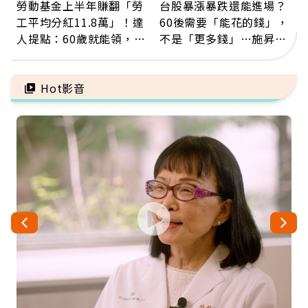
勞動基金上半年賺翻「勞
台股暴漲暴跌還能進場？
工平均分紅11.8萬」！達
60後需要「能花的錢」，
人提點：60歲就能領，重
不是「更多錢」…施昇
新就業還有隱藏版退休金
輝：退休族最適合這種股
票
Hot影音