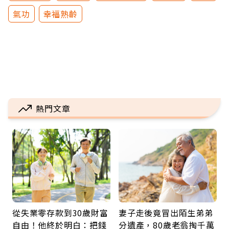
氣功
幸福熟齡
熱門文章
從失業零存款到30歲財富
妻子走後竟冒出陌生弟弟
自由！他終於明白：把錢
分遺產，80歲老翁掏千萬