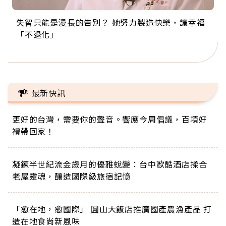
失智只能是漫長的告別？ 她努力製造快樂，讓幸福
來自剛果的巧克力神父 為台灣奉獻36年 「台灣是我
63歲卸矽谷副總、搬回台灣找快樂！「蛋黃哥小
104歲打破金氏世界紀錄 成為全球最年長羽球選
事業巔峰他選擇追夢…黑手阿伯拉小提琴還登上小
「不退化」
的家，我連作夢都講台語！」
丑」走進安養院，逗樂上萬爺奶：退休後才開始真
手，分享長壽的秘密原來是「這個」
巨蛋！連CNN都大讚！
正的人生
最新快訊
更好的台灣，需要你的聲音。響應今周倡議，百項好
禮帶回家！
凝鍊半世紀流金歲月的優雅蛻變：台中歐酷酒店揉合
老屋靈魂，釀造國際級旅宿記憶
「愈在地，愈國際」 圓山大飯店推廣國產農漁產品 打
造在地食尚新風味