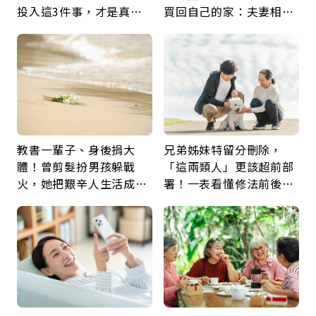
投入這3件事，才是真正
買回自己的家：夫妻相守
留給未來的自己
60年，卻輸給一個名字
教書一輩子、身後捐大
兄弟姊妹特留分刪除，
體！曾剪髮扮男孩躲戰
「這兩類人」更該超前部
火，她把艱辛人生活成風
署！一表看懂修法前後差
景：生命價值在於成為祝
異：沒留遺囑手足反而分
福
更多