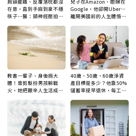
肩頸痠痛、反覆落枕都沒
兒子在Amazon、媳婦在
在意，直到手麻到拿不穩
Google，他卻開Uber…
筷子…醫：頸神經壓迫上
離開美國前的人生體悟：
身，打破固定姿勢才是關
好的壞的都不會永遠
鍵
教書一輩子、身後捐大
40歲、50歲、60歲淨資
體！曾剪髮扮男孩躲戰
產目標是多少？他靠50%
火，她把艱辛人生活成風
儲蓄率提早退休，每工作
景：生命價值在於成為祝
1年買下1年自由
福