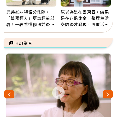
兄弟姊妹特留分刪除，
原以為是在丟東西，結果
「這兩類人」更該超前部
是在存退休金！整理生活
署！一表看懂修法前後差
空間後才發現，原來活得
異：沒留遺囑手足反而分
這麼輕鬆也能存錢
更多
Hot影音