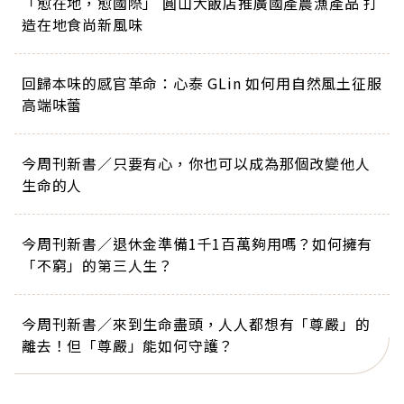
「愈在地，愈國際」 圓山大飯店推廣國產農漁產品 打
造在地食尚新風味
回歸本味的感官革命：心泰 GLin 如何用自然風土征服
高端味蕾
今周刊新書／只要有心，你也可以成為那個改變他人
生命的人
今周刊新書／退休金準備1千1百萬夠用嗎？如何擁有
「不窮」的第三人生？
今周刊新書／來到生命盡頭，人人都想有「尊嚴」的
離去！但「尊嚴」能如何守護？