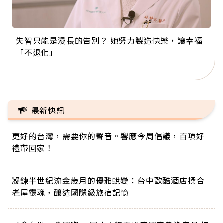
失智只能是漫長的告別？ 她努力製造快樂，讓幸福
來自剛果的巧克力神父 為台灣奉獻36年 「台灣是我
63歲卸矽谷副總、搬回台灣找快樂！「蛋黃哥小
104歲打破金氏世界紀錄 成為全球最年長羽球選
事業巔峰他選擇追夢…黑手阿伯拉小提琴還登上小
「不退化」
的家，我連作夢都講台語！」
丑」走進安養院，逗樂上萬爺奶：退休後才開始真
手，分享長壽的秘密原來是「這個」
巨蛋！連CNN都大讚！
正的人生
最新快訊
更好的台灣，需要你的聲音。響應今周倡議，百項好
禮帶回家！
凝鍊半世紀流金歲月的優雅蛻變：台中歐酷酒店揉合
老屋靈魂，釀造國際級旅宿記憶