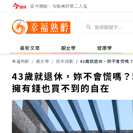
從今開始，勾勒美好第二人生
最新文章
靚女學
健康學
幸福熟齡
/
靚女學
/
退休規劃
/
43歲就退休，妳不會慌嗎
43歲就退休，妳不會慌嗎
擁有錢也買不到的自在