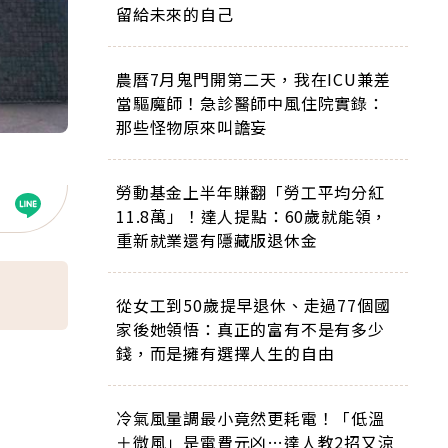
留給未來的自己
農曆7月鬼門開第二天，我在ICU兼差
當驅魔師！急診醫師中風住院實錄：
那些怪物原來叫譫妄
勞動基金上半年賺翻「勞工平均分紅
11.8萬」！達人提點：60歲就能領，
重新就業還有隱藏版退休金
從女工到50歲提早退休、走過77個國
家後她領悟：真正的富有不是有多少
錢，而是擁有選擇人生的自由
冷氣風量調最小竟然更耗電！「低溫
＋微風」是電費元凶…達人教2招又涼