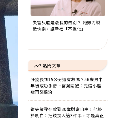
失智只能是漫長的告別？ 她努力製
來自剛果的巧克力神父 為台灣奉獻
63歲卸矽谷副總、搬回台灣找快
104歲打破金氏世界紀錄 成為全球
事業巔峰他選擇追夢…黑手阿伯拉
造快樂，讓幸福「不退化」
36年 「台灣是我的家，我連作夢都
樂！「蛋黃哥小丑」走進安養院，
最年長羽球選手，分享長壽的秘密
小提琴還登上小巨蛋！連CNN都大
講台語！」
逗樂上萬爺奶：退休後才開始真正
原來是「這個」
讚！
的人生
熱門文章
肝癌長到15公分還有救嗎？56歲男半
年後成功手術…醫揭關鍵：先縮小腫
瘤再談根治
從失業零存款到30歲財富自由！他終
於明白：把錢投入這3件事，才是真正