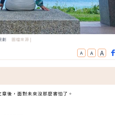
規劃
圖檔來源 |
A
A
A
」
文章後，面對未來沒那麼害怕了。