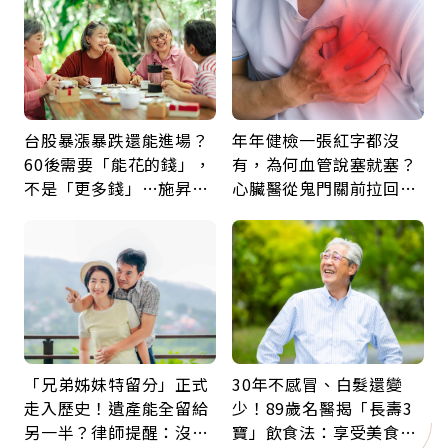
台股暴漲暴跌還能進場？
年年健檢一張紅字都沒
60後需要「能花的錢」，
有，為何血管說塞就塞？
不是「更多錢」…施昇
心臟醫從鬼門關前拉回病
輝：退休族最適合這種股
人：會不會心梗要看對數
票
字
「兄弟姊妹特留分」正式
30年不感冒、白髮還變
走入歷史！遺產能全留給
少！89歲名醫揭「長壽3
另一半？律師提醒：沒做
寶」飲食法：享受美食不