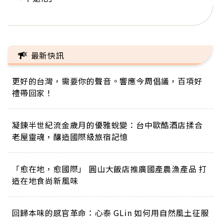
正的人生
最新快訊
更好的台灣，需要你的聲音。響應今周倡議，百項好
禮帶回家！
凝鍊半世紀流金歲月的優雅蛻變：台中歐酷酒店揉合
老屋靈魂，釀造國際級旅宿記憶
「愈在地，愈國際」 圓山大飯店推廣國產農漁產品 打
造在地食尚新風味
回歸本味的感官革命：心泰 GLin 如何用自然風土征服