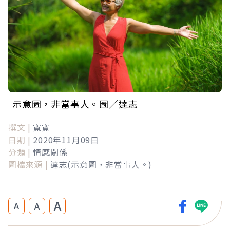
示意圖，非當事人。圖／達志
撰文 |
寬寬
日期 |
2020年11月09日
分類 |
情感關係
圖檔來源 |
達志(示意圖，非當事人。)
A
A
A