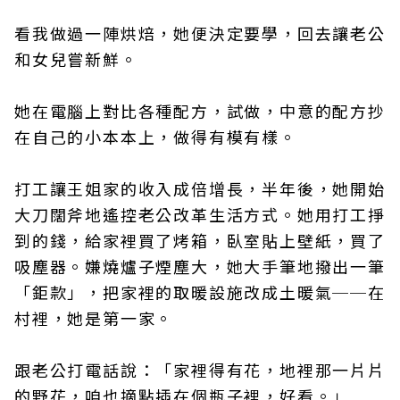
看我做過一陣烘焙，她便決定要學，回去讓老公
和女兒嘗新鮮。
她在電腦上對比各種配方，試做，中意的配方抄
在自己的小本本上，做得有模有樣。
打工讓王姐家的收入成倍增長，半年後，她開始
大刀闊斧地遙控老公改革生活方式。她用打工掙
到的錢，給家裡買了烤箱，臥室貼上壁紙，買了
吸塵器。嫌燒爐子煙塵大，她大手筆地撥出一筆
「鉅款」，把家裡的取暖設施改成土暖氣──在
村裡，她是第一家。
跟老公打電話說：「家裡得有花，地裡那一片片
的野花，咱也摘點插在個瓶子裡，好看。」