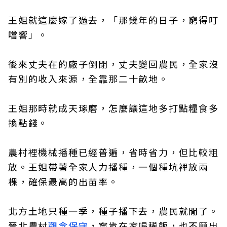
王姐就這麼嫁了過去，「那幾年的日子，窮得叮
噹響」。
後來丈夫在的廠子倒閉，丈夫變回農民，全家沒
有別的收入來源，全靠那二十畝地。
王姐那時就成天琢磨，怎麼讓這地多打點糧食多
換點錢。
農村裡機械播種已經普遍，省時省力，但比較粗
放。王姐帶著全家人力播種，一個種坑裡放兩
棵，確保最高的出苗率。
北方土地只種一季，種子播下去，農民就閒了。
晉北農村
觀念保守
，寧肯在家喝稀飯，也不願出