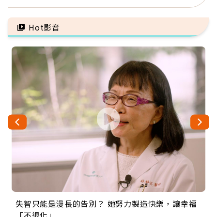
「1件事」照樣白忙
忌口，偶爾也該吃點肉
Hot影音
失智只能是漫長的告別？ 她努力製造快樂，讓幸福
來自剛果的巧克力神父 為台灣奉獻36年 「台灣是我
63歲卸矽谷副總、搬回台灣找快樂！「蛋黃哥小
104歲打破金氏世界紀錄 成為全球最年長羽球選
事業巔峰他選擇追夢…黑手阿伯拉小提琴還登上小
「不退化」
的家，我連作夢都講台語！」
丑」走進安養院，逗樂上萬爺奶：退休後才開始真
手，分享長壽的秘密原來是「這個」
巨蛋！連CNN都大讚！