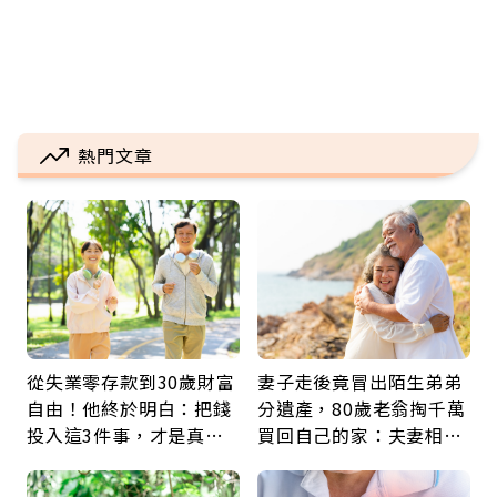
熱門文章
從失業零存款到30歲財富
妻子走後竟冒出陌生弟弟
自由！他終於明白：把錢
分遺產，80歲老翁掏千萬
投入這3件事，才是真正
買回自己的家：夫妻相守
留給未來的自己
60年，卻輸給一個名字