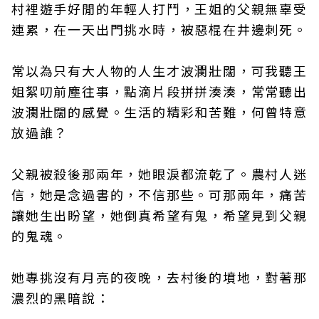
村裡遊手好閒的年輕人打鬥，王姐的父親無辜受
連累，在一天出門挑水時，被惡棍在井邊刺死。
常以為只有大人物的人生才波瀾壯闊，可我聽王
姐絮叨前塵往事，點滴片段拼拼湊湊，常常聽出
波瀾壯闊的感覺。生活的精彩和苦難，何曾特意
放過誰？
父親被殺後那兩年，她眼淚都流乾了。農村人迷
信，她是念過書的，不信那些。可那兩年，痛苦
讓她生出盼望，她倒真希望有鬼，希望見到父親
的鬼魂。
她專挑沒有月亮的夜晚，去村後的墳地，對著那
濃烈的黑暗說：