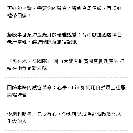
更好的台灣，需要你的聲音。響應今周倡議，百項好
禮帶回家！
凝鍊半世紀流金歲月的優雅蛻變：台中歐酷酒店揉合
老屋靈魂，釀造國際級旅宿記憶
「愈在地，愈國際」 圓山大飯店推廣國產農漁產品 打
造在地食尚新風味
回歸本味的感官革命：心泰 GLin 如何用自然風土征服
高端味蕾
今周刊新書／只要有心，你也可以成為那個改變他人
生命的人