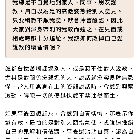
我總是不自覺地對家人、同事、朋友說
教，用自以為是的高傲姿態給別人意見。
只要稍微不順我意，就會冷言酸語，因此
大家對渾身帶刺的我敬而遠之，在見面或
相處時都十分尷尬。我該如何改掉自己愛
說教的壞習慣呢？
誰都曾挖苦嘲諷過別人，或是忍不住對人說教。
尤其是對關係愈親近的人，說話就愈容易肆無忌
憚。當人用高高在上的姿態說話時，會感到興奮
激動，睥睨一切的優越快感不禁油然而生。
如果事後回想起來，會感到自責懊悔，那表示你
還有救，最怕的是對別人頤指氣使，或強迫推銷
自己的見解和價值觀，事後還沾沾自喜，認為自