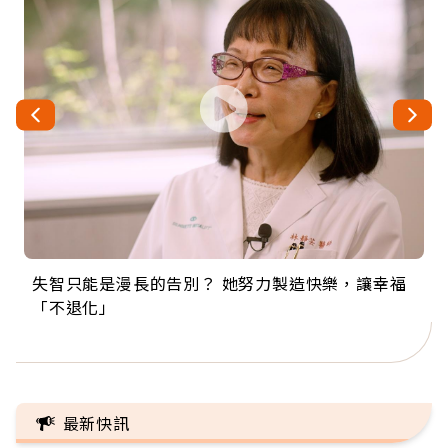
失智只能是漫長的告別？ 她努力製造快樂，讓幸福
來自剛果的巧克力神父 為台灣奉獻36年 「台灣是我
63歲卸矽谷副總、搬回台灣找快樂！「蛋黃哥小
104歲打破金氏世界紀錄 成為全球最年長羽球選
事業巔峰他選擇追夢…黑手阿伯拉小提琴還登上小
「不退化」
的家，我連作夢都講台語！」
丑」走進安養院，逗樂上萬爺奶：退休後才開始真
手，分享長壽的秘密原來是「這個」
巨蛋！連CNN都大讚！
正的人生
最新快訊