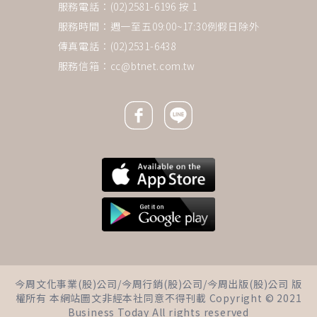
服務電話：(02)2581-6196 按 1
服務時間：週一至五09:00~17:30例假日除外
傳真電話：(02)2531-6438
服務信箱：
cc@btnet.com.tw
Facebook icon
Line icon
下一則 ＋
40歲後，更有魅力！真正的成
今周文化事業(股)公司/今周行銷(股)公司/今周出版(股)公司 版
熟，是自由獨立、穩重自信，活
權所有 本網站圖文非經本社同意不得刊載 Copyright © 2021
出美麗新姿態
Business Today All rights reserved