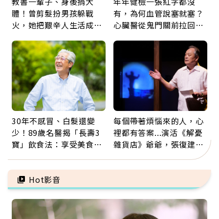
教書一輩子、身後捐大
年年健檢一張紅字都沒
體！曾剪髮扮男孩躲戰
有，為何血管說塞就塞？
火，她把艱辛人生活成風
心臟醫從鬼門關前拉回病
景：生命價值在於成為祝
人：會不會心梗要看對數
福
字
30年不感冒、白髮還變
每個帶著煩惱來的人，心
少！89歲名醫揭「長壽3
裡都有答案...演活《解憂
寶」飲食法：享受美食不
雜貨店》爺爺，張復建：
忌口，偶爾也該吃點肉
放下執著不是認輸，而是
善待自己
Hot影音