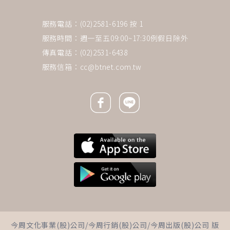
服務電話：(02)2581-6196 按 1
服務時間：週一至五09:00~17:30例假日除外
傳真電話：(02)2531-6438
服務信箱：
cc@btnet.com.tw
Facebook icon
Line icon
下一則 ＋
退休教授每年輕鬆領200萬股
今周文化事業(股)公司/今周行銷(股)公司/今周出版(股)公司 版