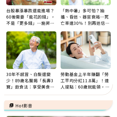
台股暴漲暴跌還能進場？
「熱中暑」多可怕？抽
60後需要「能花的錢」，
搐、昏迷、器官衰竭…死
不是「更多錢」…施昇
亡率達30％！別再迷信
輝：退休族最適合這種股
「擦酒精、吃退燒藥」，
票
5招才能真救命
30年不感冒、白髮還變
勞動基金上半年賺翻「勞
少！89歲名醫揭「長壽3
工平均分紅11.8萬」！達
寶」飲食法：享受美食不
人提點：60歲就能領，重
忌口，偶爾也該吃點肉
新就業還有隱藏版退休金
Hot影音