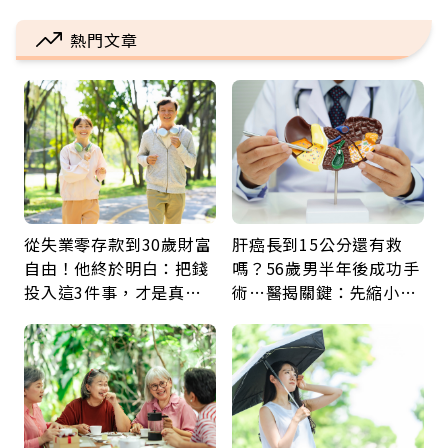
熱門文章
從失業零存款到30歲財富
肝癌長到15公分還有救
自由！他終於明白：把錢
嗎？56歲男半年後成功手
投入這3件事，才是真正
術…醫揭關鍵：先縮小腫
留給未來的自己
瘤再談根治