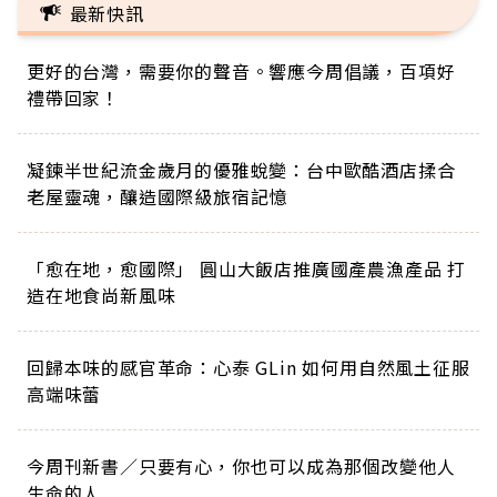
最新快訊
更好的台灣，需要你的聲音。響應今周倡議，百項好
禮帶回家！
凝鍊半世紀流金歲月的優雅蛻變：台中歐酷酒店揉合
老屋靈魂，釀造國際級旅宿記憶
「愈在地，愈國際」 圓山大飯店推廣國產農漁產品 打
造在地食尚新風味
回歸本味的感官革命：心泰 GLin 如何用自然風土征服
高端味蕾
今周刊新書／只要有心，你也可以成為那個改變他人
生命的人