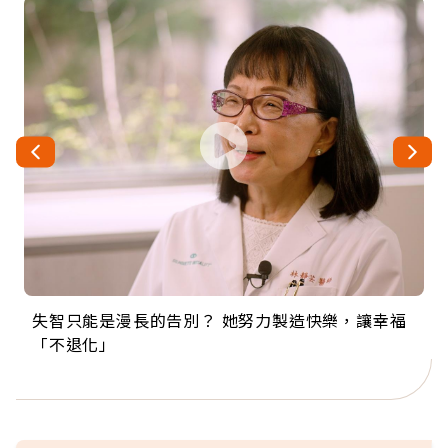
失智只能是漫長的告別？ 她努力製造快樂，讓幸福
來自剛果的巧克力神父 為台灣奉獻36年 「台灣是我
63歲卸矽谷副總、搬回台灣找快樂！「蛋黃哥小
104歲打破金氏世界紀錄 成為全球最年長羽球選
事業巔峰他選擇追夢…黑手阿伯拉小提琴還登上小
「不退化」
的家，我連作夢都講台語！」
丑」走進安養院，逗樂上萬爺奶：退休後才開始真
手，分享長壽的秘密原來是「這個」
巨蛋！連CNN都大讚！
正的人生