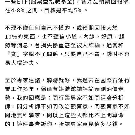
一些ETF(股票型指數基金)，各產品預期回報率
在4-8%之間，目標是平均5%。
不理不碰任何自己不懂的，或預期回報大於
10%的東西，也不聽信小道，內線，好康，趨
勢等消息，會損失慘重甚至被人詐騙，通常和
『貪』字脫不了關係，只要自己不貪，錢財不容
易大幅流失。
至於專家建議，聽聽就好，我過去在國際石油行
業工作多年，偶爾有媒體邀請評論預測油價走
勢，我的回應是：問行業專家不如問經濟分析
師，問分析師不如問政治觀察家，問觀察家不如
問地質科學家，問以上這些人都比不上問算命
的！這件事告訴你，所謂專家意見值多少錢。