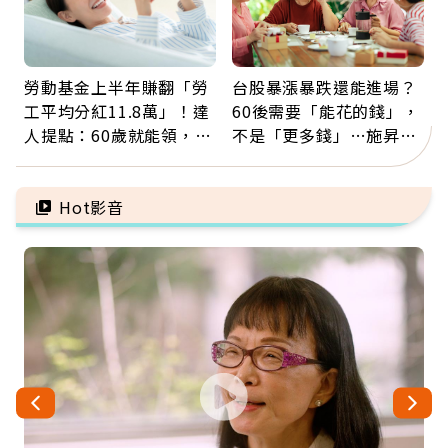
勞動基金上半年賺翻「勞
台股暴漲暴跌還能進場？
工平均分紅11.8萬」！達
60後需要「能花的錢」，
人提點：60歲就能領，重
不是「更多錢」…施昇
新就業還有隱藏版退休金
輝：退休族最適合這種股
票
Hot影音