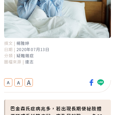
撰文 |
楊雅婷
日期 |
2020年07月13日
分類 |
疑難雜症
圖檔來源 |
達志
A
A
A
巴金森氏症病兆多，若出現長期便祕肢體