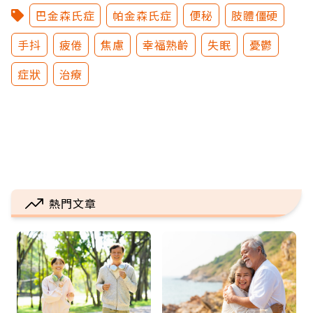
巴金森氏症
帕金森氏症
便秘
肢體僵硬
手抖
疲倦
焦慮
幸福熟齡
失眠
憂鬱
症狀
治療
熱門文章