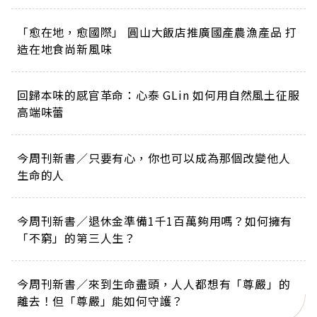
「愈在地，愈國際」 圓山大飯店推廣國產農漁產品 打
造在地食尚新風味
回歸本味的感官革命：心泰 GLin 如何用自然風土征服
高端味蕾
今周刊新書／只要有心，你也可以成為那個改變他人
生命的人
今周刊新書／退休金準備1千1百萬夠用嗎？如何擁有
「不窮」的第三人生？
今周刊新書／來到生命盡頭，人人都想有「尊嚴」的
離去！但「尊嚴」能如何守護？