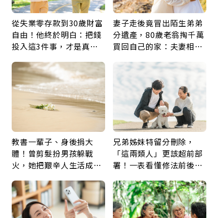
從失業零存款到30歲財富
妻子走後竟冒出陌生弟弟
自由！他終於明白：把錢
分遺產，80歲老翁掏千萬
投入這3件事，才是真正
買回自己的家：夫妻相守
留給未來的自己
60年，卻輸給一個名字
教書一輩子、身後捐大
兄弟姊妹特留分刪除，
體！曾剪髮扮男孩躲戰
「這兩類人」更該超前部
火，她把艱辛人生活成風
署！一表看懂修法前後差
景：生命價值在於成為祝
異：沒留遺囑手足反而分
福
更多