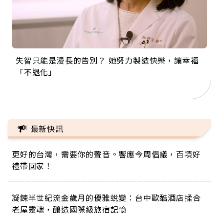
失智只能是漫長的告別？ 她努力製造快樂，讓幸福
來自剛果的巧克力神父 為台灣奉獻36年 「台灣是我
63歲卸矽谷副總、搬回台灣找快樂！「蛋黃哥小
104歲打破金氏世界紀錄 成為全球最年長羽球選
事業巔峰他選擇追夢…黑手阿伯拉小提琴還登上小
「不退化」
的家，我連作夢都講台語！」
丑」走進安養院，逗樂上萬爺奶：退休後才開始真
手，分享長壽的秘密原來是「這個」
巨蛋！連CNN都大讚！
正的人生
最新快訊
更好的台灣，需要你的聲音。響應今周倡議，百項好
禮帶回家！
凝鍊半世紀流金歲月的優雅蛻變：台中歐酷酒店揉合
老屋靈魂，釀造國際級旅宿記憶