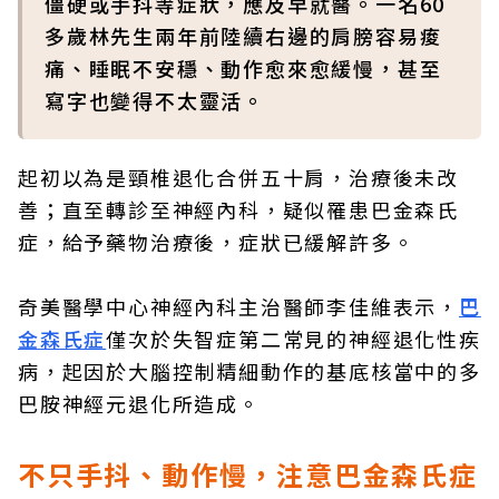
僵硬或手抖等症狀，應及早就醫。一名60
多歲林先生兩年前陸續右邊的肩膀容易痠
痛、睡眠不安穩、動作愈來愈緩慢，甚至
寫字也變得不太靈活。
起初以為是頸椎退化合併五十肩，治療後未改
善；直至轉診至神經內科，疑似罹患巴金森氏
症，給予藥物治療後，症狀已緩解許多。
奇美醫學中心神經內科主治醫師李佳維表示，
巴
金森氏症
僅次於失智症第二常見的神經退化性疾
病，起因於大腦控制精細動作的基底核當中的多
巴胺神經元退化所造成。
不只手抖、動作慢，注意巴金森氏症