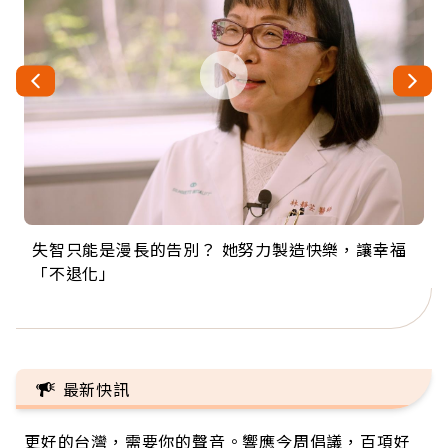
失智只能是漫長的告別？ 她努力製造快樂，讓幸福
來自剛果的巧克力神父 為台灣奉獻36年 「台灣是我
63歲卸矽谷副總、搬回台灣找快樂！「蛋黃哥小
104歲打破金氏世界紀錄 成為全球最年長羽球選
事業巔峰他選擇追夢…黑手阿伯拉小提琴還登上小
「不退化」
的家，我連作夢都講台語！」
丑」走進安養院，逗樂上萬爺奶：退休後才開始真
手，分享長壽的秘密原來是「這個」
巨蛋！連CNN都大讚！
正的人生
最新快訊
更好的台灣，需要你的聲音。響應今周倡議，百項好