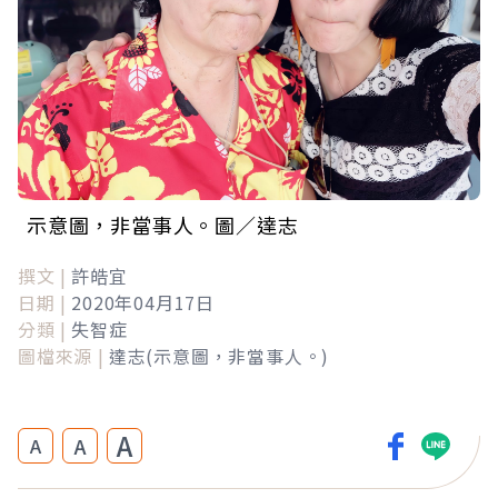
示意圖，非當事人。圖／達志
撰文 |
許皓宜
日期 |
2020年04月17日
分類 |
失智症
圖檔來源 |
達志(示意圖，非當事人。)
A
A
A