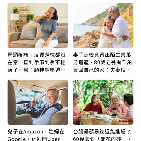
肩頸痠痛、反覆落枕都沒
妻子走後竟冒出陌生弟弟
在意，直到手麻到拿不穩
分遺產，80歲老翁掏千萬
筷子…醫：頸神經壓迫上
買回自己的家：夫妻相守
身，打破固定姿勢才是關
60年，卻輸給一個名字
鍵
兒子在Amazon、媳婦在
台股暴漲暴跌還能進場？
Google，他卻開Uber…
60後需要「能花的錢」，