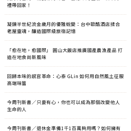
禮帶回家！
凝鍊半世紀流金歲月的優雅蛻變：台中歐酷酒店揉合
老屋靈魂，釀造國際級旅宿記憶
「愈在地，愈國際」 圓山大飯店推廣國產農漁產品 打
造在地食尚新風味
回歸本味的感官革命：心泰 GLin 如何用自然風土征服
高端味蕾
今周刊新書／只要有心，你也可以成為那個改變他人
生命的人
今周刊新書／退休金準備1千1百萬夠用嗎？如何擁有