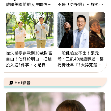
離開美國前的人生體悟：
不是「更多錢」…施昇
好的壞的都不會永遠
輝：退休族最適合這種股
票
從失業零存款到30歲財富
一般健檢查不出！張元
自由！他終於明白：把錢
瀚、王凱40幾歲驟逝…醫
投入這3件事，才是真正
揭青壯年「3大猝死殺
留給未來的自己
手」：靠2檢查揪出9成地
雷
Hot影音