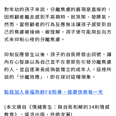
對年幼的孩子來說，分離焦慮的展現是直接的，
因照顧者離去感到不高興時，就哭鬧、發脾氣。
然而，當照顧者的行為反應無法讓孩子感受到自
己的焦慮被接納、被理解，孩子便可能用反向方
式來抑制心裡的分離焦慮。
抑制反應發生以後，孩子的自我將發出訊號，讓
內在心智誤以為自己並不在意那些引發分離焦慮
的人，並且逐漸長成偽裝獨立的成年人。這裡所
談的「分離效應」，即在探討這種現象。
點我加入幸福熟齡FB粉專，健康快樂每一天
(本文摘自《情緒寄生：與自我和解的34則情感
教育》，遠流出版，許皓宜著)