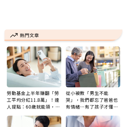
熱門文章
勞動基金上半年賺翻「勞
從小被教「男生不能
工平均分紅11.8萬」！達
哭」，我們都忘了爸爸也
人提點：60歲就能領，重
有情緒…有了孩子才懂：
新就業還有隱藏版退休金
父親節最珍貴禮物是一句
久違的關心