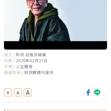
撰文 |
財訊 記者洪綾襄
日期 |
2020年02月27日
分類 |
人生體悟
圖檔來源 |
財訊雙週刊提供
A
A
A