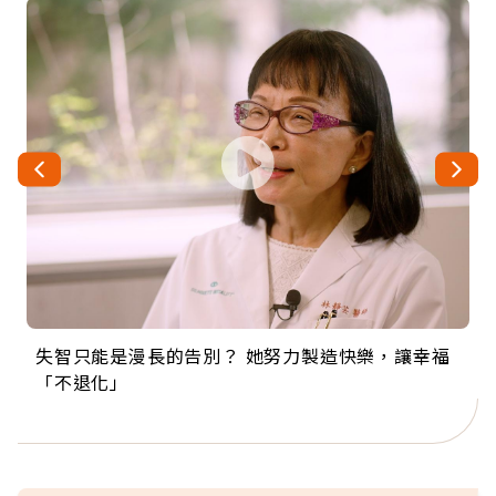
失智只能是漫長的告別？ 她努力製造快樂，讓幸福
來自剛果的巧克力神父 為台灣奉獻36年 「台灣是我
63歲卸矽谷副總、搬回台灣找快樂！「蛋黃哥小
104歲打破金氏世界紀錄 成為全球最年長羽球選
事業巔峰他選擇追夢…黑手阿伯拉小提琴還登上小
「不退化」
的家，我連作夢都講台語！」
丑」走進安養院，逗樂上萬爺奶：退休後才開始真
手，分享長壽的秘密原來是「這個」
巨蛋！連CNN都大讚！
正的人生