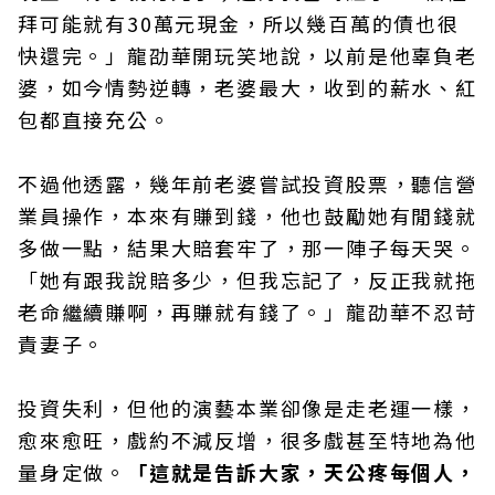
拜可能就有30萬元現金，所以幾百萬的債也很
快還完。」龍劭華開玩笑地說，以前是他辜負老
婆，如今情勢逆轉，老婆最大，收到的薪水、紅
包都直接充公。
不過他透露，幾年前老婆嘗試投資股票，聽信營
業員操作，本來有賺到錢，他也鼓勵她有閒錢就
多做一點，結果大賠套牢了，那一陣子每天哭。
「她有跟我說賠多少，但我忘記了，反正我就拖
老命繼續賺啊，再賺就有錢了。」龍劭華不忍苛
責妻子。
投資失利，但他的演藝本業卻像是走老運一樣，
愈來愈旺，戲約不減反增，很多戲甚至特地為他
量身定做。
「這就是告訴大家，天公疼每個人，