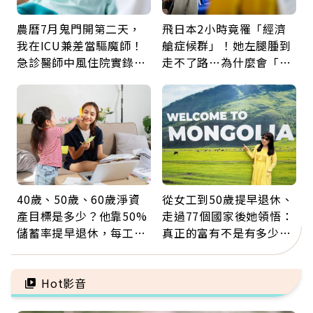
農曆7月鬼門開第二天，
飛日本2小時竟罹「經濟
我在ICU兼差當驅魔師！
艙症候群」！她左腿腫到
急診醫師中風住院實錄：
走不了路…為什麼會「靜
那些怪物原來叫譫妄
脈血栓」？醫示警7種人
注意
40歲、50歲、60歲淨資
從女工到50歲提早退休、
產目標是多少？他靠50%
走過77個國家後她領悟：
儲蓄率提早退休，每工作
真正的富有不是有多少
1年買下1年自由
錢，而是擁有選擇人生的
自由
Hot影音