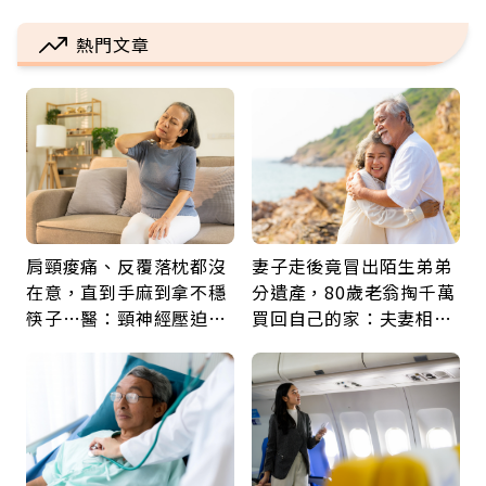
熱門文章
肩頸痠痛、反覆落枕都沒
妻子走後竟冒出陌生弟弟
在意，直到手麻到拿不穩
分遺產，80歲老翁掏千萬
筷子…醫：頸神經壓迫上
買回自己的家：夫妻相守
身，打破固定姿勢才是關
60年，卻輸給一個名字
鍵