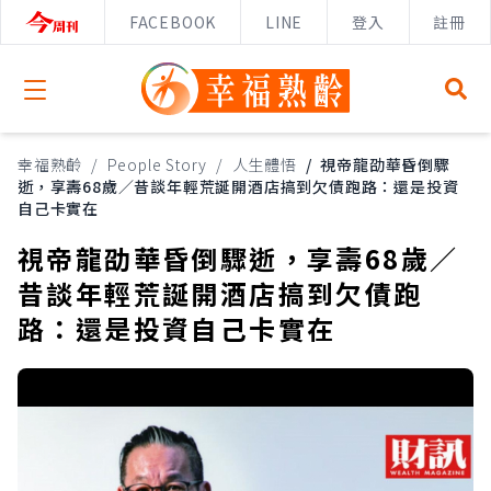
FACEBOOK
LINE
登入
註冊
Open menu
幸福熟齡
/
People Story
/
人生體悟
/
視帝龍劭華昏倒驟
逝，享壽68歲／昔談年輕荒誕開酒店搞到欠債跑路：還是投資
自己卡實在
視帝龍劭華昏倒驟逝，享壽68歲／
昔談年輕荒誕開酒店搞到欠債跑
路：還是投資自己卡實在