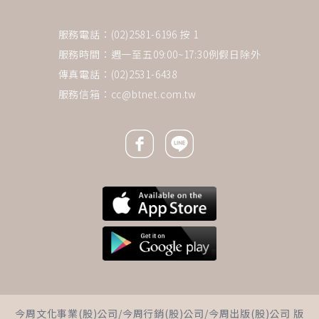
服務電話：(02)2581-6196 按 1
服務時間：週一至五09:00~17:30例假日除外
傳真電話：(02)2531-6438
服務信箱：
cc@btnet.com.tw
Facebook icon
Line icon
下一則 ＋
是心肌梗塞？主動脈剝離？5種
今周文化事業(股)公司/今周行銷(股)公司/今周出版(股)公司 版