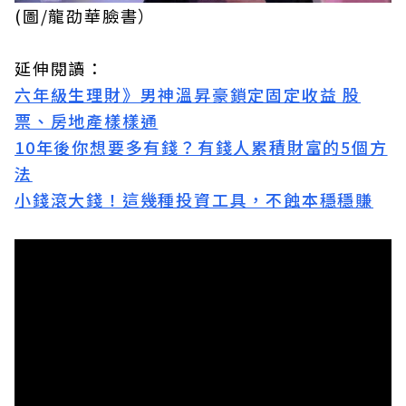
(圖/龍劭華臉書）
延伸閱讀：
六年級生理財》男神溫昇豪鎖定固定收益 股
票、房地產樣樣通
10年後你想要多有錢？有錢人累積財富的5個方
法
小錢滾大錢！這幾種投資工具，不蝕本穩穩賺