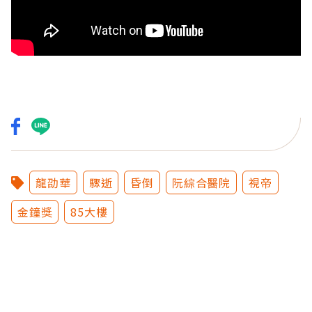
龍劭華
驟逝
昏倒
阮綜合醫院
視帝
金鐘獎
85大樓