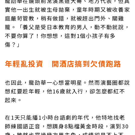
龍劭華在鏡頭前常演黑道大哥、地方代表，但其
實他一出生就被生母拋棄，童年時期又被收養家
庭嚴苛管教，稍有做錯，就被趕出門外、關雞
籠。「養父是受日本教育的男人，動不動就說，
不要你算了！你想想，這對1個小孩子有多
傷？」
年輕亂投資 開酒店搞到欠債跑路
也因此，龍劭華一心想當明星。然而演藝圈都說
想紅要趁年輕，他16歲就入行，卻怎麼都紅不
起來。
在1天只能播1小時台語劇的年代，他特地找老
師練國語正音，想躋身8點檔黃金時段，演到30
歲，雖然也當過幾次男主角，成績卻是不上不