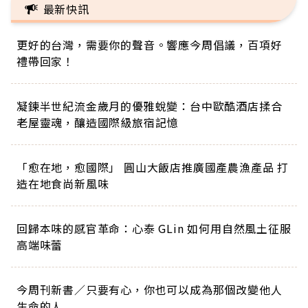
最新快訊
更好的台灣，需要你的聲音。響應今周倡議，百項好
禮帶回家！
凝鍊半世紀流金歲月的優雅蛻變：台中歐酷酒店揉合
老屋靈魂，釀造國際級旅宿記憶
「愈在地，愈國際」 圓山大飯店推廣國產農漁產品 打
造在地食尚新風味
回歸本味的感官革命：心泰 GLin 如何用自然風土征服
高端味蕾
今周刊新書／只要有心，你也可以成為那個改變他人
生命的人