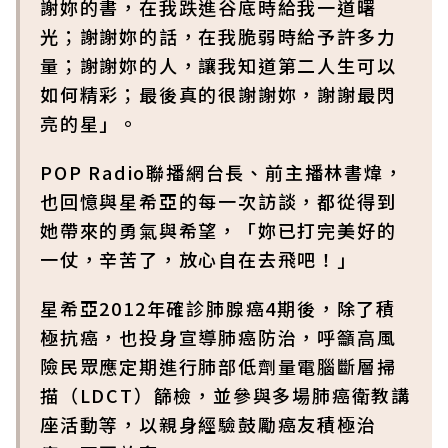
謝妳的書，在我跌進谷底時給我一道曙
光；謝謝妳的話，在我脆弱時給予許多力
量；謝謝妳的人，讓我知道第二人生可以
如何精彩；最後真的很謝謝妳，謝謝最閃
亮的星」。
POP Radio聯播網台長、前主播林書煒，
也回憶與星希亞的每一次訪談，都從得到
她帶來的勇氣與希望，「妳已打完美好的
一仗，辛苦了，放心自在去飛吧！」
星希亞2012年確診肺腺癌4期後，除了積
極抗癌，也投身宣導肺癌防治，呼籲高風
險民眾應定期進行肺部低劑量電腦斷層掃
描（LDCT）篩檢，並參與多場肺癌衛教講
座活動等，以親身經驗鼓勵癌友積極治