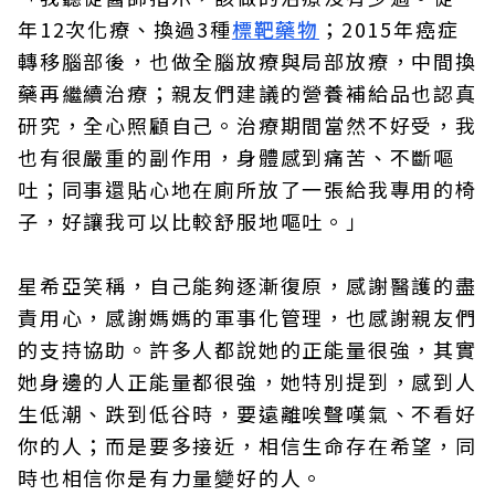
年12次化療、換過3種
標靶藥物
；2015年癌症
轉移腦部後，也做全腦放療與局部放療，中間換
藥再繼續治療；親友們建議的營養補給品也認真
研究，全心照顧自己。治療期間當然不好受，我
也有很嚴重的副作用，身體感到痛苦、不斷嘔
吐；同事還貼心地在廁所放了一張給我專用的椅
子，好讓我可以比較舒服地嘔吐。」
星希亞笑稱，自己能夠逐漸復原，感謝醫護的盡
責用心，感謝媽媽的軍事化管理，也感謝親友們
的支持協助。許多人都說她的正能量很強，其實
她身邊的人正能量都很強，她特別提到，感到人
生低潮、跌到低谷時，要遠離唉聲嘆氣、不看好
你的人；而是要多接近，相信生命存在希望，同
時也相信你是有力量變好的人。