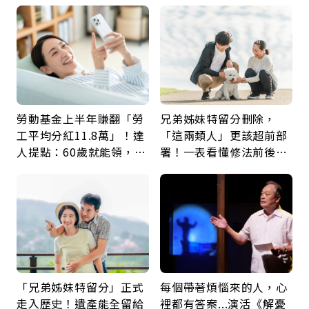
留給未來的自己
好的壞的都不會永遠
勞動基金上半年賺翻「勞
兄弟姊妹特留分刪除，
工平均分紅11.8萬」！達
「這兩類人」更該超前部
人提點：60歲就能領，重
署！一表看懂修法前後差
新就業還有隱藏版退休金
異：沒留遺囑手足反而分
更多
「兄弟姊妹特留分」正式
每個帶著煩惱來的人，心
走入歷史！遺產能全留給
裡都有答案...演活《解憂