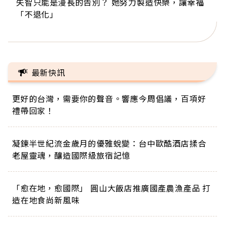
失智只能是漫長的告別？ 她努力製造快樂，讓幸福
來自剛果的巧克力神父 為台灣奉獻36年 「台灣是我
63歲卸矽谷副總、搬回台灣找快樂！「蛋黃哥小
104歲打破金氏世界紀錄 成為全球最年長羽球選
事業巔峰他選擇追夢…黑手阿伯拉小提琴還登上小
「不退化」
的家，我連作夢都講台語！」
丑」走進安養院，逗樂上萬爺奶：退休後才開始真
手，分享長壽的秘密原來是「這個」
巨蛋！連CNN都大讚！
正的人生
最新快訊
更好的台灣，需要你的聲音。響應今周倡議，百項好
禮帶回家！
凝鍊半世紀流金歲月的優雅蛻變：台中歐酷酒店揉合
老屋靈魂，釀造國際級旅宿記憶
「愈在地，愈國際」 圓山大飯店推廣國產農漁產品 打
造在地食尚新風味