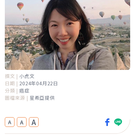
撰文 |
小虎文
日期 |
2024年04月22日
分類 |
癌症
圖檔來源 |
星希亞提供
A
A
A