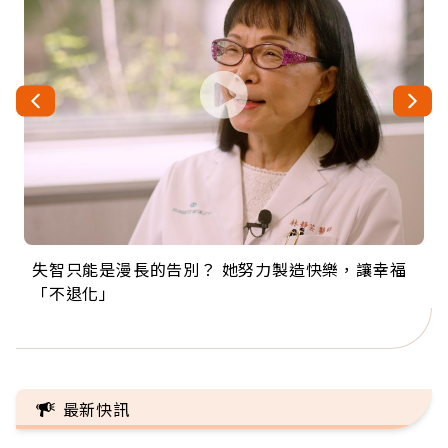
失智只能是漫長的告別？ 她努力製造快樂，讓幸福
來自剛果的巧克力神父 為台灣奉獻36年 「台灣是我
63歲卸矽谷副總、搬回台灣找快樂！「蛋黃哥小
104歲打破金氏世界紀錄 成為全球最年長羽球選
事業巔峰他選擇追夢…黑手阿伯拉小提琴還登上小
「不退化」
的家，我連作夢都講台語！」
丑」走進安養院，逗樂上萬爺奶：退休後才開始真
手，分享長壽的秘密原來是「這個」
巨蛋！連CNN都大讚！
正的人生
最新快訊