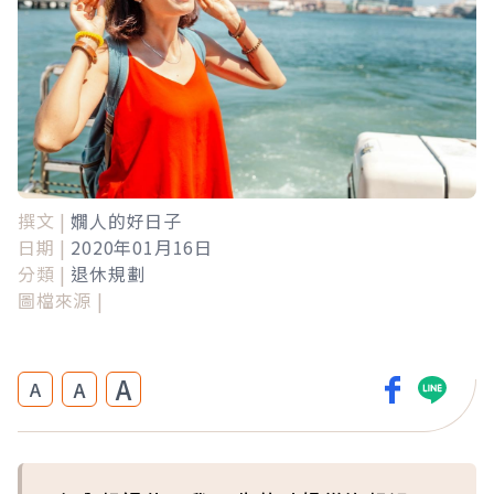
撰文 |
嫺人的好日子
日期 |
2020年01月16日
分類 |
退休規劃
圖檔來源 |
A
A
A