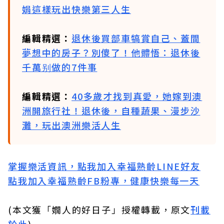
娟這樣玩出快樂第三人生
編輯精選：
退休後買部車犒賞自己、蓋間
夢想中的房子？別傻了！他體悟：退休後
千萬别做的7件事
編輯精選：
40多歲才找到真愛，她嫁到澳
洲開旅行社！退休後，自種蔬果、漫步沙
灘，玩出澳洲樂活人生
掌握樂活資訊，
點我加入
幸福熟齡LINE好友
點我加入幸福熟齡FB粉專，健康快樂每一天
(本文獲「嫺人的好日子」授權轉載，原文
刊載