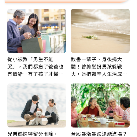
從小被教「男生不能
教書一輩子、身後捐大
哭」，我們都忘了爸爸也
體！曾剪髮扮男孩躲戰
有情緒…有了孩子才懂：
火，她把艱辛人生活成風
父親節最珍貴禮物是一句
景：生命價值在於成為祝
久違的關心
福
兄弟姊妹特留分刪除，
台股暴漲暴跌還能進場？