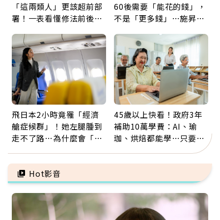
「這兩類人」更該超前部
60後需要「能花的錢」，
署！一表看懂修法前後差
不是「更多錢」…施昇
異：沒留遺囑手足反而分
輝：退休族最適合這種股
更多
票
飛日本2小時竟罹「經濟
45歲以上快看！政府3年
艙症候群」！她左腿腫到
補助10萬學費：AI、瑜
走不了路…為什麼會「靜
珈、烘焙都能學…只要願
脈血栓」？醫示警7種人
意開始，永遠不嫌晚
注意
Hot影音