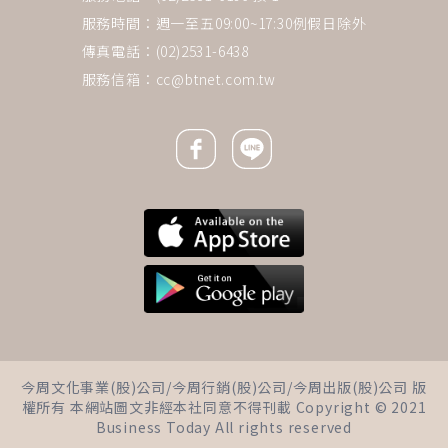
服務時間：週一至五09:00~17:30例假日除外
傳真電話：(02)2531-6438
服務信箱：
cc@btnet.com.tw
Facebook icon
Line icon
下一則 ＋
肌膚吹彈可破、40歲卻有20歲好
今周文化事業(股)公司/今周行銷(股)公司/今周出版(股)公司 版
身材！美女醫師田宜民3秘訣，
權所有 本網站圖文非經本社同意不得刊載 Copyright © 2021
教你吃不胖、零皺紋
Business Today All rights reserved