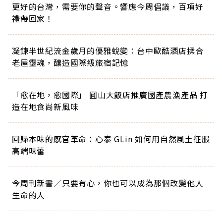
更好的台灣，需要你的聲音。響應今周倡議，百項好
禮帶回家！
凝鍊半世紀流金歲月的優雅蛻變：台中歐酷酒店揉合
老屋靈魂，釀造國際級旅宿記憶
「愈在地，愈國際」 圓山大飯店推廣國產農漁產品 打
造在地食尚新風味
回歸本味的感官革命：心泰 GLin 如何用自然風土征服
高端味蕾
今周刊新書／只要有心，你也可以成為那個改變他人
生命的人