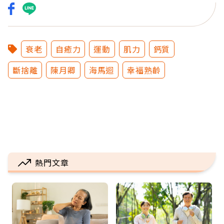
衰老
自癒力
運動
肌力
鈣質
斷捨離
陳月卿
海馬迴
幸福熟齡
熱門文章