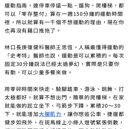
運動指南，連停車停遠一點、遛狗、爬樓梯，都
可以「零存整付」算在一週150分鐘的運動時間
裡，所以就算有一千個不想運動的理由，現在你
也再沒有藉口推拖了。
林口長庚復健科醫師王思恆，人稱最懂得運動的
「史考特」醫師也說，運動是可以累積的。每次
固定30分鐘說法已經太過夢幻，實際是只要你
有動，可以少量多餐來做。
用零碎時間來快走、騎腳踏車、游泳、跳舞、打
太極都好。就算不想出門，簡單的爬樓梯，在家
就能做的起立坐下、弓箭步下蹲，累積20～30
下，就能增加
大腿肌力
，讓你想追公車、捷運都
健步如飛外，在斑馬線上小綠人燈號緊張倒數，