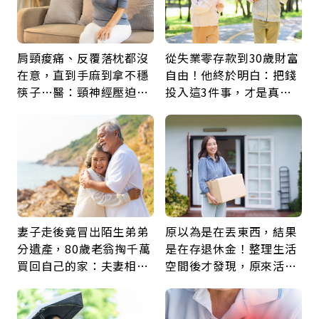
肩頸痠痛、反覆落枕都沒
從失業零存款到30歲財富
在意，直到手麻到拿不穩
自由！他終於明白：把錢
筷子…醫：頸神經壓迫上
投入這3件事，才是真正
身，打破固定姿勢才是關
留給未來的自己
鍵
妻子走後竟冒出陌生弟弟
原以為是在丟東西，結果
分遺產，80歲老翁掏千萬
是在存退休金！整理生活
買回自己的家：夫妻相守
空間後才發現，原來活得
60年，卻輸給一個名字
這麼輕鬆也能存錢