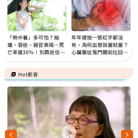
「熱中暑」多可怕？抽
年年健檢一張紅字都沒
搐、昏迷、器官衰竭…死
有，為何血管說塞就塞？
亡率達30％！別再迷信
心臟醫從鬼門關前拉回病
「擦酒精、吃退燒藥」，
人：會不會心梗要看對數
5招才能真救命
字
Hot影音