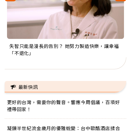
失智只能是漫長的告別？ 她努力製造快樂，讓幸福
來自剛果的巧克力神父 為台灣奉獻36年 「台灣是我
63歲卸矽谷副總、搬回台灣找快樂！「蛋黃哥小
104歲打破金氏世界紀錄 成為全球最年長羽球選
事業巔峰他選擇追夢…黑手阿伯拉小提琴還登上小
「不退化」
的家，我連作夢都講台語！」
丑」走進安養院，逗樂上萬爺奶：退休後才開始真
手，分享長壽的秘密原來是「這個」
巨蛋！連CNN都大讚！
正的人生
最新快訊
更好的台灣，需要你的聲音。響應今周倡議，百項好
禮帶回家！
凝鍊半世紀流金歲月的優雅蛻變：台中歐酷酒店揉合