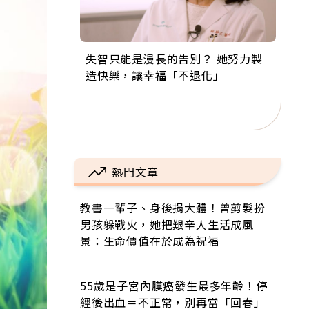
失智只能是漫長的告別？ 她努力製
來自剛果的巧克力神父 為台灣奉獻
63歲卸矽谷副總、搬回台灣找快
104歲打破金氏世界紀錄 成為全球
事業巔峰他選擇追夢…黑手阿伯拉
造快樂，讓幸福「不退化」
36年 「台灣是我的家，我連作夢都
樂！「蛋黃哥小丑」走進安養院，
最年長羽球選手，分享長壽的秘密
小提琴還登上小巨蛋！連CNN都大
講台語！」
逗樂上萬爺奶：退休後才開始真正
原來是「這個」
讚！
的人生
熱門文章
教書一輩子、身後捐大體！曾剪髮扮
男孩躲戰火，她把艱辛人生活成風
景：生命價值在於成為祝福
55歲是子宮內膜癌發生最多年齡！停
經後出血＝不正常，別再當「回春」