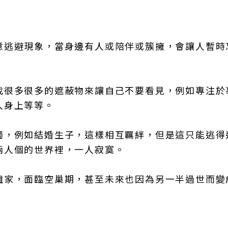
意逃避現象，當身邊有人或陪伴或簇擁，會讓人暫時
找很多很多的遮蔽物來讓自己不要看見，例如專注於
人身上等等。
獨，例如結婚生子，這樣相互羈絆，但是這只能逃得
兩人個的世界裡，一人寂寞。
離家，面臨空巢期，甚至未來也因為另一半過世而變
。