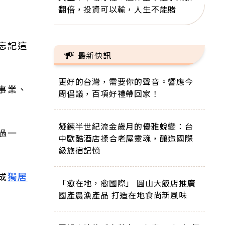
翻倍，投資可以輸，人生不能賭
忘記這
最新快訊
更好的台灣，需要你的聲音。響應今
事業、
周倡議，百項好禮帶回家！
凝鍊半世紀流金歲月的優雅蛻變：台
過一
中歐酷酒店揉合老屋靈魂，釀造國際
級旅宿記憶
成
獨居
「愈在地，愈國際」 圓山大飯店推廣
國產農漁產品 打造在地食尚新風味