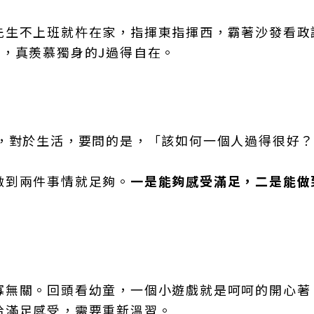
先生不上班就杵在家，指揮東指揮西，霸著沙發看政
，真羨慕獨身的J過得自在。
人，對於生活，要問的是，「該如何一個人過得很好
做到兩件事情就足夠。
一是能夠感受滿足，二是能做
寡無關。回頭看幼童，一個小遊戲就是呵呵的開心著
拾滿足感受，需要重新溫習。