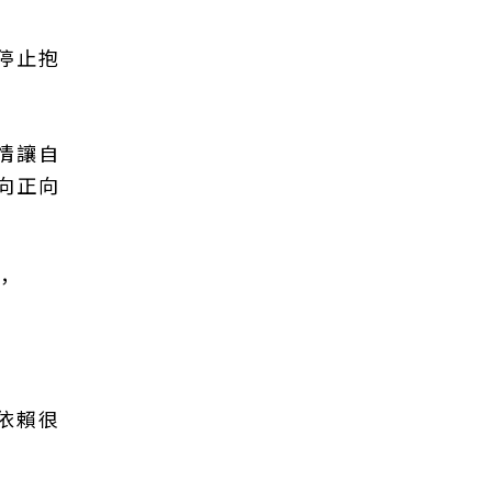
停止抱
情讓自
向正向
，
依賴很