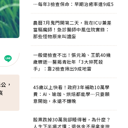
…每年3檢查保命：早期治癒率達9成5
農曆7月鬼門開第二天，我在ICU兼差
當驅魔師！急診醫師中風住院實錄：
那些怪物原來叫譫妄
一般健檢查不出！張元瀚、王凱40幾
歲驟逝…醫揭青壯年「3大猝死殺
手」：靠2檢查揪出9成地雷
老公，
45歲以上快看！政府3年補助10萬學
哀
費：AI、瑜珈、烘焙都能學…只要願
意開始，永遠不嫌晚
股票跌掉30萬我卻睡得著，為什麼？
人生下半場才懂：退休金不是拿來拚