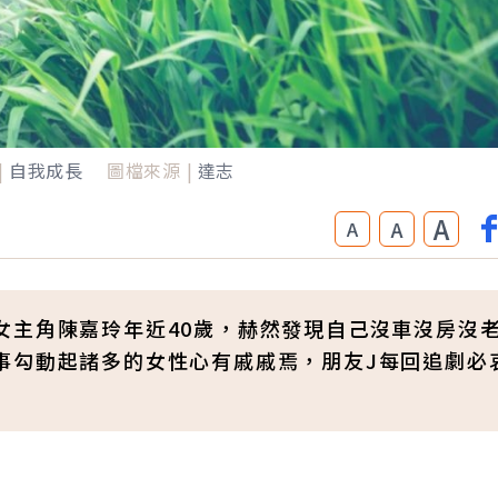
|
自我成長
圖檔來源 |
達志
A
A
A
女主角陳嘉玲年近40歲，赫然發現自己沒車沒房沒
事勾動起諸多的女性心有戚戚焉，朋友J每回追劇必