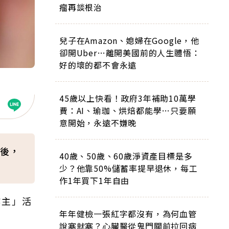
瘤再談根治
兒子在Amazon、媳婦在Google，他
卻開Uber…離開美國前的人生體悟：
好的壞的都不會永遠
45歲以上快看！政府3年補助10萬學
費：AI、瑜珈、烘焙都能學…只要願
意開始，永遠不嫌晚
後，
40歲、50歲、60歲淨資產目標是多
少？他靠50%儲蓄率提早退休，每工
作1年買下1年自由
作主」活
年年健檢一張紅字都沒有，為何血管
說塞就塞？心臟醫從鬼門關前拉回病