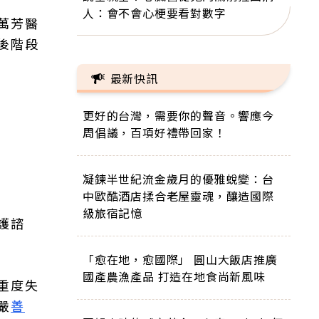
人：會不會心梗要看對數字
萬芳醫
後階段
最新快訊
更好的台灣，需要你的聲音。響應今
周倡議，百項好禮帶回家！
凝鍊半世紀流金歲月的優雅蛻變：台
中歐酷酒店揉合老屋靈魂，釀造國際
級旅宿記憶
護諮
「愈在地，愈國際」 圓山大飯店推廣
國產農漁產品 打造在地食尚新風味
重度失
嚴
善