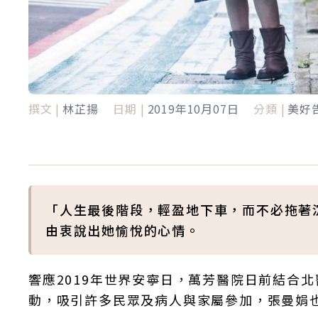
撰文 |
林芷揚
日期 |
2019年10月07日
分類 |
美好
「人生最後階段，輕盈地下車，而不必拖著
由衷說出她愉悅的心情。
響應2019年世界安寧日，萬芳醫院日前結合
動，吸引許多民眾及病人與家屬參加，張曼娟