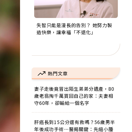
失智只能是漫長的告別？ 她努力製
來自剛果的巧克力神父 為台灣奉獻
63歲卸矽谷副總、搬回台灣找快
104歲打破金氏世界紀錄 成為全球
事業巔峰他選擇追夢…黑手阿伯拉
造快樂，讓幸福「不退化」
36年 「台灣是我的家，我連作夢都
樂！「蛋黃哥小丑」走進安養院，
最年長羽球選手，分享長壽的秘密
小提琴還登上小巨蛋！連CNN都大
講台語！」
逗樂上萬爺奶：退休後才開始真正
原來是「這個」
讚！
的人生
熱門文章
妻子走後竟冒出陌生弟弟分遺產，80
歲老翁掏千萬買回自己的家：夫妻相
守60年，卻輸給一個名字
肝癌長到15公分還有救嗎？56歲男半
年後成功手術…醫揭關鍵：先縮小腫