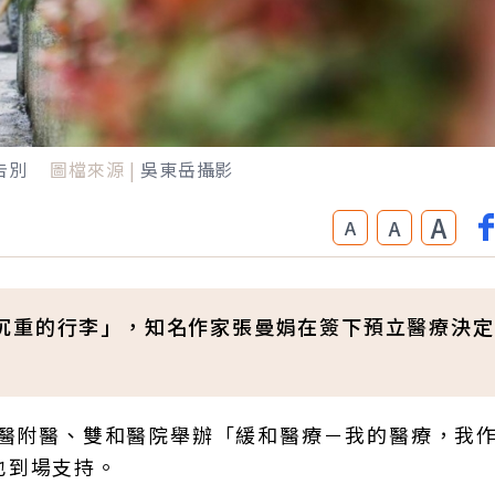
告別
圖檔來源 |
吳東岳攝影
A
A
A
沉重的行李」，知名作家張曼娟在簽下預立醫療決定
北醫附醫、雙和醫院舉辦「緩和醫療－我的醫療，我
也到場支持。