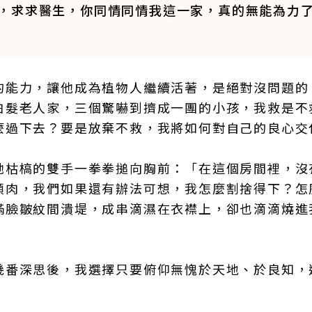
，求求醫生，你同情同情我這一家，真的無能為力
的能力，讓他成為植物人繼續活著，是絕對沒問題的
白髮老人家，三個驚嚇到擠成一團的小孩，我救是不
麼過下去？要是放棄不救，我將如何對自己的良心交
她枯槁的雙手一拳拳搥向胸前：「在這個房間裡，沒
頭肉，我們如果還有辦法可想，我怎麼割捨得下？怎
滿臉皺紋間潰堤，成串滴濕在衣襟上，卻也滴滴燒進
幾番深思後，我選擇只要俯仰無愧於天地、於良知，