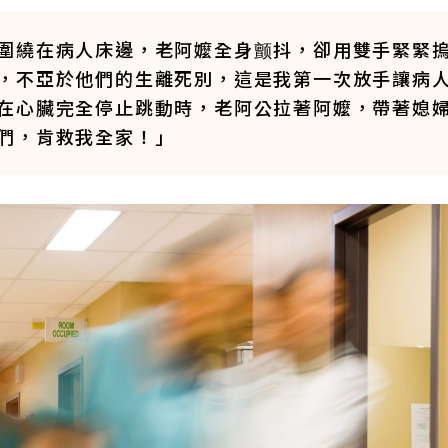
圍繞在病人床邊，老阿嬤全身颤抖，卻用雙手緊緊
，不亞於他們的生離死別，這是我第一次放手讓病
在心臟完全停止跳動時，老阿公拉著阿嬤，帶著媳
們，肯救我全家！」