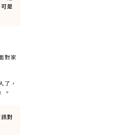
，可是
面對家
人了，
」。
資訊對