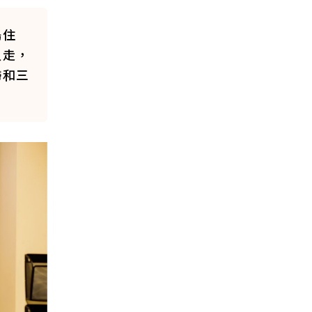
摀住
人走，
婦和三