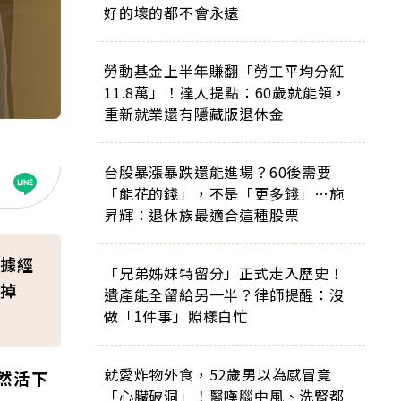
好的壞的都不會永遠
勞動基金上半年賺翻「勞工平均分紅
11.8萬」！達人提點：60歲就能領，
重新就業還有隱藏版退休金
台股暴漲暴跌還能進場？60後需要
「能花的錢」，不是「更多錢」…施
昇輝：退休族最適合這種股票
據經
「兄弟姊妹特留分」正式走入歷史！
掉
遺產能全留給另一半？律師提醒：沒
做「1件事」照樣白忙
就愛炸物外食，52歲男以為感冒竟
然活下
「心臟破洞」！醫嘆腦中風、洗腎都