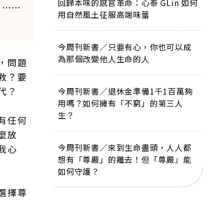
回歸本味的感官革命：心泰 GLin 如何
了……
用自然風土征服高端味蕾
今周刊新書／只要有心，你也可以成
為那個改變他人生命的人
，問題
救？要
代？
今周刊新書／退休金準備1千1百萬夠
用嗎？如何擁有「不窮」的第三人
生？
有任何
麼放
今周刊新書／來到生命盡頭，人人都
我心
想有「尊嚴」的離去！但「尊嚴」能
如何守護？
選擇尊