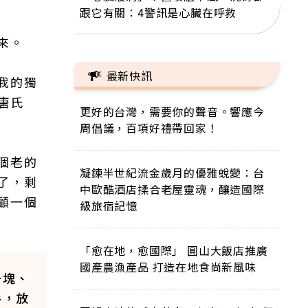
跟它有關：4警訊是心臟在呼救
來。
最新快訊
我的獨
唐氏
更好的台灣，需要你的聲音。響應今
周倡議，百項好禮帶回家！
個老的
凝鍊半世紀流金歲月的優雅蛻變：台
了，剩
中歐酷酒店揉合老屋靈魂，釀造國際
顧一個
級旅宿記憶
「愈在地，愈國際」 圓山大飯店推廣
國產農漁產品 打造在地食尚新風味
一塊、
手，放