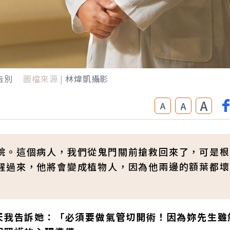
告別
圖檔來源 |
林煒凱攝影
A
A
A
院。這個病人，我們從鬼門關前搶救回來了，可是根
醒過來，他將會變成植物人，因為他兩邊的額葉都壞
天我告訴她：「必須要做氣管切開術！因為妳先生雖