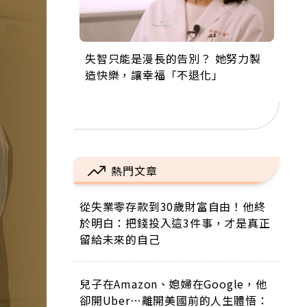
失智只能是漫長的告別？ 她努力製
來自剛果的巧克力神父 為台灣奉獻
63歲卸矽谷副總、搬回台灣找快
104歲打破金氏世界紀錄 成為全球
事業巔峰他選擇追夢…黑手阿伯拉
造快樂，讓幸福「不退化」
36年 「台灣是我的家，我連作夢都
樂！「蛋黃哥小丑」走進安養院，
最年長羽球選手，分享長壽的秘密
小提琴還登上小巨蛋！連CNN都大
講台語！」
逗樂上萬爺奶：退休後才開始真正
原來是「這個」
讚！
的人生
熱門文章
從失業零存款到30歲財富自由！他終
於明白：把錢投入這3件事，才是真正
留給未來的自己
兒子在Amazon、媳婦在Google，他
卻開Uber…離開美國前的人生體悟：