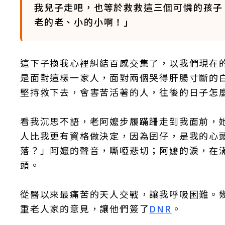
我兒子走吧，也等於救救這三個可憐的孩子
老的老、小的小啊！」
這下子換我心裡糾結百感交集了，以我們現在
是面對這樣一家人，面對兩個哭得肝腸寸斷的
堅持救下去，會害苦活著的人，往後的日子怎
看我沉思不語，老阿嬤步履蹣跚走到我面前，
人比我更有資格做決定，因為囝仔，是我的心
落？」阿嬤的聲音，嘶啞悲切；阿嬷的淚，在
頭。
從醫以來最痛苦的天人交戰，讓我呼吸困難。
重老人家的意見，讓他們簽了
DNR
。