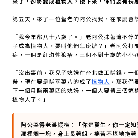
來了，卻將變成植物人，接下來，你們要有長
第五天，來了一位蒼老的阿公找我，在家屬會
「我今年都八十八歲了。」老阿公抹著流不停
子成為植物人，要叫他們怎麼辦？」老阿公打
症，一個是紅斑性狼瘡，三個不到十歲的小小
「沒出事前，我兒子媳婦在台北做工賺錢，一
帶，現在要是賺兩萬八的成了
植物人
，那我們
下一個月賺兩萬四的媳婦，一個人要帶三個這
植物人了。」
阿公哭得老淚縱橫：「你是醫生，你一定知
那裡爛一塊，身上長著蛆，痛苦不堪地拖著