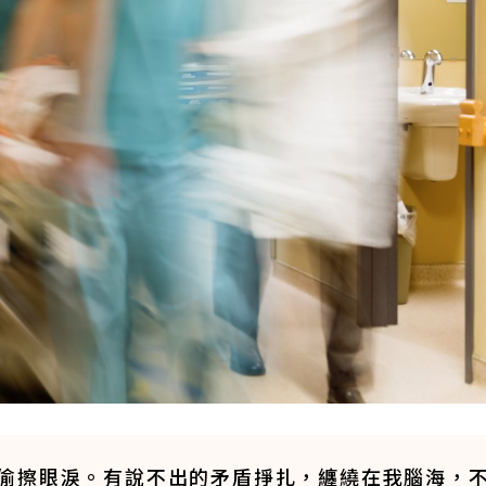
偷擦眼淚。有說不出的矛盾掙扎，纏繞在我腦海，