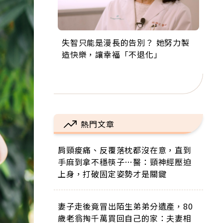
失智只能是漫長的告別？ 她努力製
來自剛果的巧克力神父 為台灣奉獻
63歲卸矽谷副總、搬回台灣找快
104歲打破金氏世界紀錄 成為全球
事業巔峰他選擇追夢…黑手阿伯拉
造快樂，讓幸福「不退化」
36年 「台灣是我的家，我連作夢都
樂！「蛋黃哥小丑」走進安養院，
最年長羽球選手，分享長壽的秘密
小提琴還登上小巨蛋！連CNN都大
講台語！」
逗樂上萬爺奶：退休後才開始真正
原來是「這個」
讚！
的人生
熱門文章
肩頸痠痛、反覆落枕都沒在意，直到
手麻到拿不穩筷子…醫：頸神經壓迫
上身，打破固定姿勢才是關鍵
妻子走後竟冒出陌生弟弟分遺產，80
歲老翁掏千萬買回自己的家：夫妻相