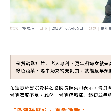
撰文 |
郭依瑄
日期 |
2019年07月05日
分類 |
更年
骨質疏鬆症並非老人專利，更年期婦女就是
綠色蔬菜、喝牛奶來補充鈣質，就能及早預
花蓮慈濟醫院骨科名譽院長陳英和表示，骨質
骨質密度不足。雖然「骨質疏鬆症」起初並無
「骨質疏鬆症」高危險群：