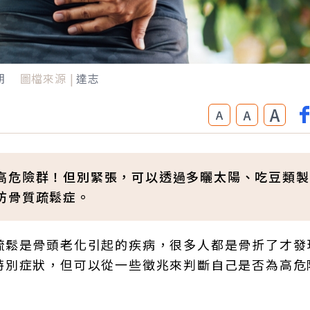
期
圖檔來源 |
達志
A
A
A
高危險群！但別緊張，可以透過多曬太陽、吃豆類製
防骨質疏鬆症。
疏鬆是骨頭老化引起的疾病，很多人都是骨折了才發
特別症狀，但可以從一些徵兆來判斷自己是否為高危