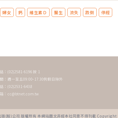
婦女
鈣
維生素Ｄ
醫生
流失
跌倒
停經
(02)2581-6196 按 1
：週一至五09:00~17:30例假日除外
：(02)2531-6438
箱：
cc@btnet.com.tw
司 版權所有 本網站圖文非經本社同意不得刊載 Copyright © 2021 Bus