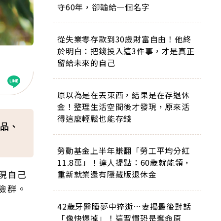
守60年，卻輸給一個名字
從失業零存款到30歲財富自由！他終
於明白：把錢投入這3件事，才是真正
留給未來的自己
原以為是在丟東西，結果是在存退休
金！整理生活空間後才發現，原來活
得這麼輕鬆也能存錢
品、
勞動基金上半年賺翻「勞工平均分紅
11.8萬」！達人提點：60歲就能領，
現自己
重新就業還有隱藏版退休金
險群。
42歲牙醫睡夢中猝逝…妻揭最後對話
「像快爆掉」！這習慣恐是奪命原