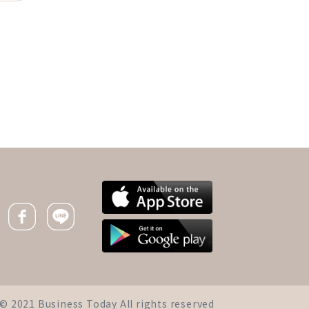
下一則 ＋
女性45歲後邁入更年
期，多吃黃豆、桑椹、芝
麻13食物延緩卵巢老化
Facebook icon
Line icon
iness Today All rights reserved