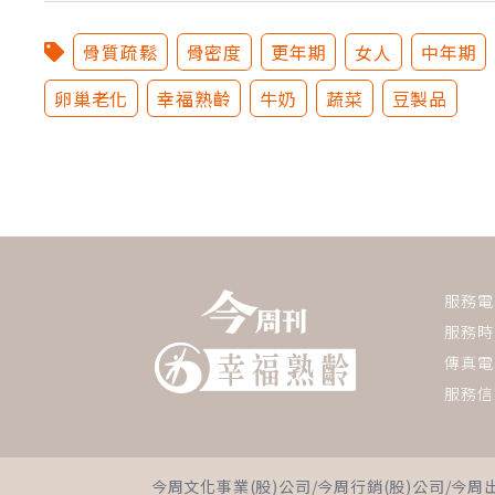
骨質疏鬆
骨密度
更年期
女人
中年期
卵巢老化
幸福熟齡
牛奶
蔬菜
豆製品
服務電話：
服務時間
傳真電話
服務信
今周文化事業(股)公司/今周行銷(股)公司/今周出版(股)公