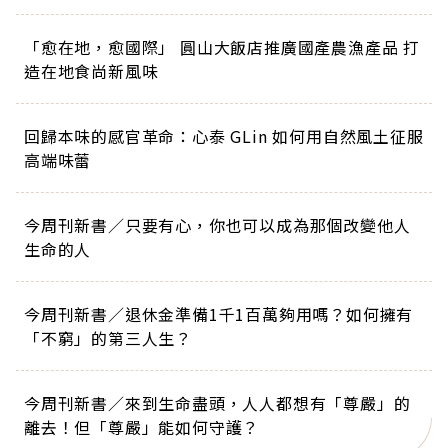
「愈在地，愈國際」 圓山大飯店推廣國產農漁產品 打
造在地食尚新風味
回歸本味的感官革命：心泰 GLin 如何用自然風土征服
高端味蕾
今周刊新書／只要有心，你也可以成為那個改變他人
生命的人
今周刊新書／退休金準備1千1百萬夠用嗎？如何擁有
「不窮」的第三人生？
今周刊新書／來到生命盡頭，人人都想有「尊嚴」的
離去！但「尊嚴」能如何守護？