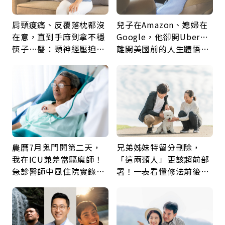
肩頸痠痛、反覆落枕都沒
兒子在Amazon、媳婦在
在意，直到手麻到拿不穩
Google，他卻開Uber…
筷子…醫：頸神經壓迫上
離開美國前的人生體悟：
身，打破固定姿勢才是關
好的壞的都不會永遠
鍵
農曆7月鬼門開第二天，
兄弟姊妹特留分刪除，
我在ICU兼差當驅魔師！
「這兩類人」更該超前部
急診醫師中風住院實錄：
署！一表看懂修法前後差
那些怪物原來叫譫妄
異：沒留遺囑手足反而分
更多