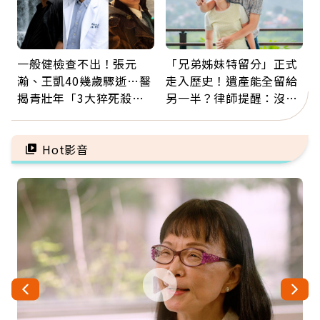
一般健檢查不出！張元
「兄弟姊妹特留分」正式
瀚、王凱40幾歲驟逝…醫
走入歷史！遺產能全留給
揭青壯年「3大猝死殺
另一半？律師提醒：沒做
手」：靠2檢查揪出9成地
「1件事」照樣白忙
雷
Hot影音