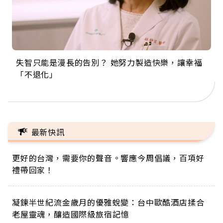
失智只能是漫長的告別？ 她努力製造快樂，讓幸福
來自剛果的巧克力神父 為台灣奉獻36年 「台灣是我
63歲卸矽谷副總、搬回台灣找快樂！「蛋黃哥小
104歲打破金氏世界紀錄 成為全球最年長羽球選
事業巔峰他選擇追夢…黑手阿伯拉小提琴還登上小
「不退化」
的家，我連作夢都講台語！」
丑」走進安養院，逗樂上萬爺奶：退休後才開始真
手，分享長壽的秘密原來是「這個」
巨蛋！連CNN都大讚！
正的人生
最新快訊
更好的台灣，需要你的聲音。響應今周倡議，百項好
禮帶回家！
凝鍊半世紀流金歲月的優雅蛻變：台中歐酷酒店揉合
老屋靈魂，釀造國際級旅宿記憶