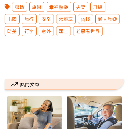
郵輪
旅遊
幸福熟齡
夫妻
飛機
出國
旅行
安全
怎麼玩
省錢
懶人旅遊
時差
行李
意外
罷工
老黑看世界
熱門文章