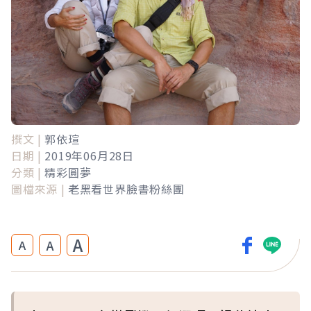
撰文 |
郭依瑄
日期 |
2019年06月28日
分類 |
精彩圓夢
圖檔來源 |
老黑看世界臉書粉絲團
A
A
A