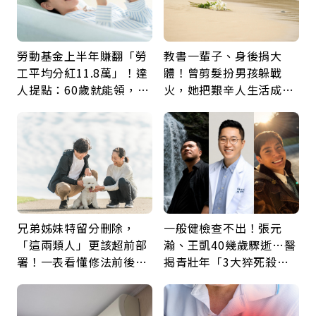
勞動基金上半年賺翻「勞
教書一輩子、身後捐大
工平均分紅11.8萬」！達
體！曾剪髮扮男孩躲戰
人提點：60歲就能領，重
火，她把艱辛人生活成風
新就業還有隱藏版退休金
景：生命價值在於成為祝
福
兄弟姊妹特留分刪除，
一般健檢查不出！張元
「這兩類人」更該超前部
瀚、王凱40幾歲驟逝…醫
署！一表看懂修法前後差
揭青壯年「3大猝死殺
異：沒留遺囑手足反而分
手」：靠2檢查揪出9成地
更多
雷