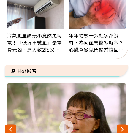
冷氣風量調最小竟然更耗
年年健檢一張紅字都沒
電！「低溫＋微風」是電
有，為何血管說塞就塞？
費元凶…達人教2招又涼
心臟醫從鬼門關前拉回病
又省電
人：會不會心梗要看對數
字
Hot影音