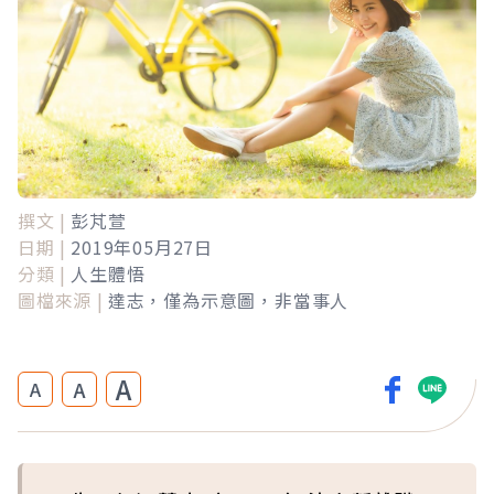
撰文 |
彭芃萱
日期 |
2019年05月27日
分類 |
人生體悟
圖檔來源 |
達志，僅為示意圖，非當事人
A
A
A