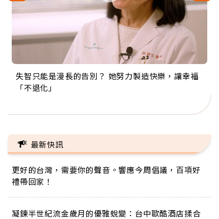
失智只能是漫長的告別？ 她努力製造快樂，讓幸福
來自剛果的巧克力神父 為台灣奉獻36年 「台灣是我
63歲卸矽谷副總、搬回台灣找快樂！「蛋黃哥小
104歲打破金氏世界紀錄 成為全球最年長羽球選
事業巔峰他選擇追夢…黑手阿伯拉小提琴還登上小
「不退化」
的家，我連作夢都講台語！」
丑」走進安養院，逗樂上萬爺奶：退休後才開始真
手，分享長壽的秘密原來是「這個」
巨蛋！連CNN都大讚！
正的人生
最新快訊
更好的台灣，需要你的聲音。響應今周倡議，百項好
禮帶回家！
凝鍊半世紀流金歲月的優雅蛻變：台中歐酷酒店揉合