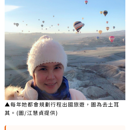
▲每年她都會規劃行程出國旅遊，圖為去土耳
其。(圖/江慧貞提供)