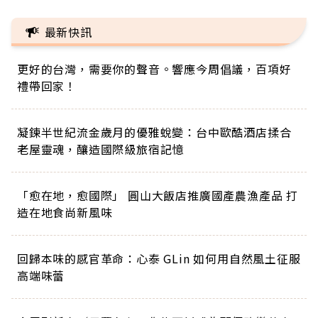
最新快訊
更好的台灣，需要你的聲音。響應今周倡議，百項好
禮帶回家！
凝鍊半世紀流金歲月的優雅蛻變：台中歐酷酒店揉合
老屋靈魂，釀造國際級旅宿記憶
「愈在地，愈國際」 圓山大飯店推廣國產農漁產品 打
造在地食尚新風味
回歸本味的感官革命：心泰 GLin 如何用自然風土征服
高端味蕾