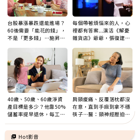
台股暴漲暴跌還能進場？
每個帶著煩惱來的人，心
60後需要「能花的錢」，
裡都有答案...演活《解憂
不是「更多錢」…施昇
雜貨店》爺爺，張復建：
輝：退休族最適合這種股
放下執著不是認輸，而是
票
善待自己
40歲、50歲、60歲淨資
肩頸痠痛、反覆落枕都沒
產目標是多少？他靠50%
在意，直到手麻到拿不穩
儲蓄率提早退休，每工作
筷子…醫：頸神經壓迫上
1年買下1年自由
身，打破固定姿勢才是關
鍵
Hot影音