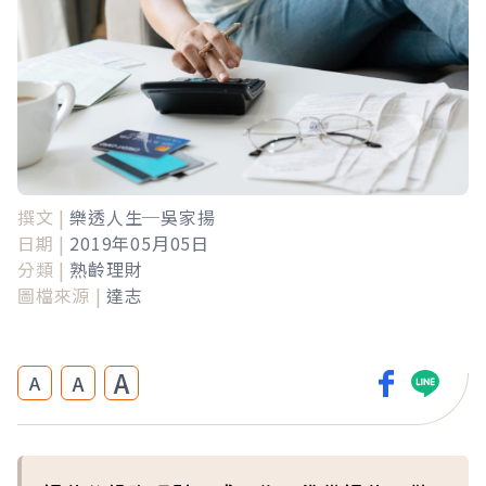
撰文 |
樂透人生─吳家揚
日期 |
2019年05月05日
分類 |
熟齡理財
圖檔來源 |
達志
A
A
A