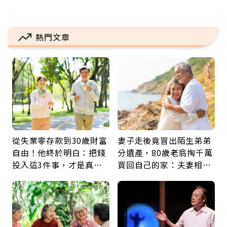
熱門文章
從失業零存款到30歲財富
妻子走後竟冒出陌生弟弟
自由！他終於明白：把錢
分遺產，80歲老翁掏千萬
投入這3件事，才是真正
買回自己的家：夫妻相守
留給未來的自己
60年，卻輸給一個名字