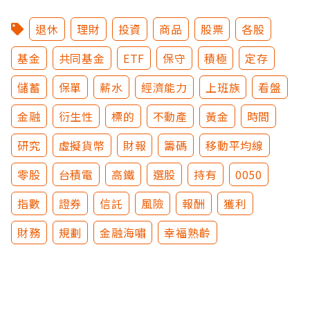
退休
理財
投資
商品
股票
各股
基金
共同基金
ETF
保守
積極
定存
儲蓄
保單
薪水
經濟能力
上班族
看盤
金融
衍生性
標的
不動產
黃金
時間
研究
虛擬貨幣
財報
籌碼
移動平均線
零股
台積電
高鐵
選股
持有
0050
指數
證券
信託
風險
報酬
獲利
財務
規劃
金融海嘯
幸福熟齡