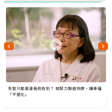
失智只能是漫長的告別？ 她努力製造快樂，讓幸福
來自剛果的巧克力神父 為台灣奉獻36年 「台灣是我
63歲卸矽谷副總、搬回台灣找快樂！「蛋黃哥小
104歲打破金氏世界紀錄 成為全球最年長羽球選
事業巔峰他選擇追夢…黑手阿伯拉小提琴還登上小
「不退化」
的家，我連作夢都講台語！」
丑」走進安養院，逗樂上萬爺奶：退休後才開始真
手，分享長壽的秘密原來是「這個」
巨蛋！連CNN都大讚！
正的人生