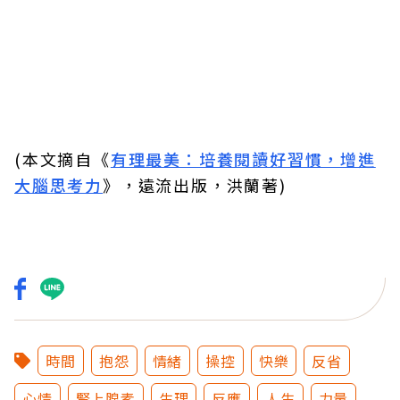
(本文摘自《
有理最美：培養閱讀好習慣，增進
大腦思考力
》，遠流出版，洪蘭著)
時間
抱怨
情緒
操控
快樂
反省
心情
腎上腺素
生理
反應
人生
力量