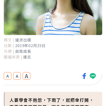
撰文 |
遠流出版
日期 |
2019年02月25日
分類 |
自我成長
圖檔來源 |
達志
A
A
A
人要學會不抱怨，下雨了，就把傘打開，