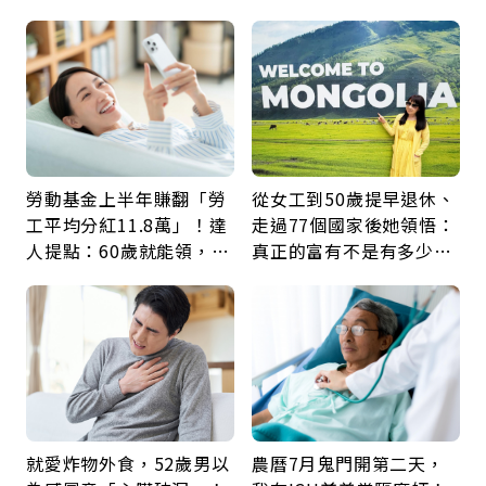
身，打破固定姿勢才是關
好的壞的都不會永遠
鍵
勞動基金上半年賺翻「勞
從女工到50歲提早退休、
工平均分紅11.8萬」！達
走過77個國家後她領悟：
人提點：60歲就能領，重
真正的富有不是有多少
新就業還有隱藏版退休金
錢，而是擁有選擇人生的
自由
就愛炸物外食，52歲男以
農曆7月鬼門開第二天，