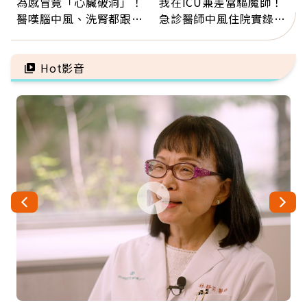
為感冒竟「心臟破洞」！
我在ICU兼差當驅魔師！
醫嘆腦中風、洗腎都跟它
急診醫師中風住院實錄：
有關：4警訊是心臟在呼
那些怪物原來叫譫妄
救
Hot影音