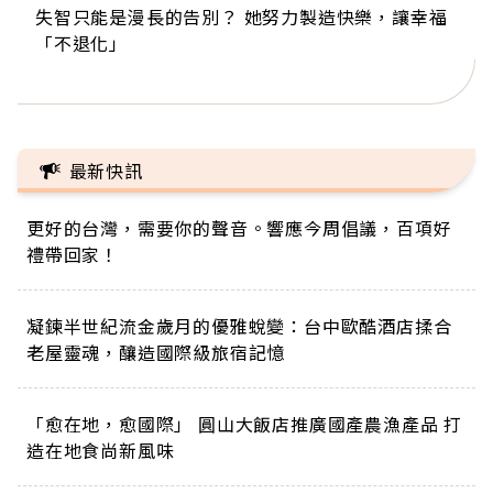
失智只能是漫長的告別？ 她努力製造快樂，讓幸福
來自剛果的巧克力神父 為台灣奉獻36年 「台灣是我
63歲卸矽谷副總、搬回台灣找快樂！「蛋黃哥小
104歲打破金氏世界紀錄 成為全球最年長羽球選
事業巔峰他選擇追夢…黑手阿伯拉小提琴還登上小
「不退化」
的家，我連作夢都講台語！」
丑」走進安養院，逗樂上萬爺奶：退休後才開始真
手，分享長壽的秘密原來是「這個」
巨蛋！連CNN都大讚！
正的人生
最新快訊
更好的台灣，需要你的聲音。響應今周倡議，百項好
禮帶回家！
凝鍊半世紀流金歲月的優雅蛻變：台中歐酷酒店揉合
老屋靈魂，釀造國際級旅宿記憶
「愈在地，愈國際」 圓山大飯店推廣國產農漁產品 打
造在地食尚新風味