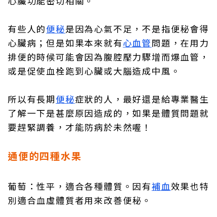
心臟功能密切相關。
有些人的
便秘
是因為心氣不足，不是指便秘會得
心臟病；但是如果本來就有
心血管
問題，在用力
排便的時候可能會因為腹腔壓力驟增而爆血管，
或是促使血栓跑到心臟或大腦造成中風。
所以有長期
便秘
症狀的人，最好還是給專業醫生
了解一下是甚麼原因造成的，如果是體質問題就
要趕緊調養，才能防病於未然喔！
通便的四種水果
葡萄：性平，適合各種體質。因有
補血
效果也特
別適合血虛體質者用來改善便秘。