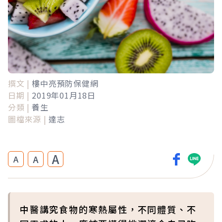
撰文 |
樓中亮預防保健網
日期 |
2019年01月18日
分類 |
養生
圖檔來源 |
達志
A
A
A
中醫講究食物的寒熱屬性，不同體質、不