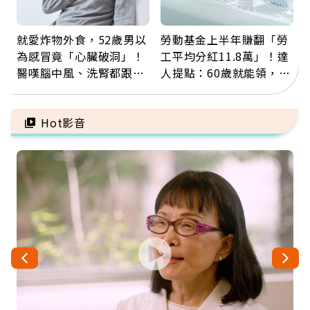
就愛炸物外食，52歲男以
勞動基金上半年賺翻「勞
為感冒竟「心臟破洞」！
工平均分紅11.8萬」！達
醫嘆腦中風、洗腎都跟它
人提點：60歲就能領，重
有關：4警訊是心臟在呼
新就業還有隱藏版退休金
救
Hot影音