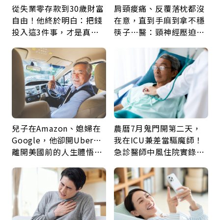
從失業零存款到30歲財富
肩頸痠痛、反覆落枕都沒
自由！他終於明白：把錢
在意，直到手麻到拿不穩
投入這3件事，才是真正
筷子…醫：頸神經壓迫上
留給未來的自己
身，打破固定姿勢才是關
鍵
兒子在Amazon、媳婦在
農曆7月鬼門開第二天，
Google，他卻開Uber…
我在ICU兼差當驅魔師！
離開美國前的人生體悟：
急診醫師中風住院實錄：
好的壞的都不會永遠
那些怪物原來叫譫妄