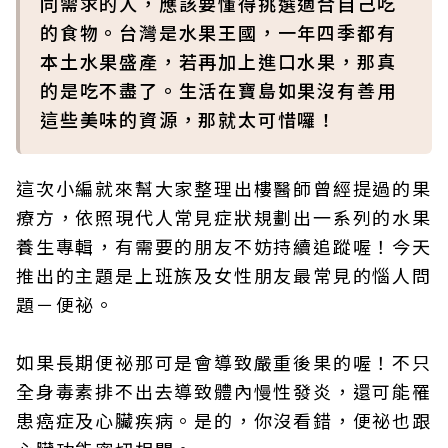
同需求的人，應該要懂得挑選適合自己吃
的食物。台灣是水果王國，一年四季都有
本土水果盛產，若再加上進口水果，那真
的是吃不盡了。生活在寶島如果沒有善用
這些美味的資源，那就太可惜囉！
這次小編就來幫大家整理出樓醫師曾經提過的果
療方，依照現代人常見症狀規劃出一系列的水果
養生專輯，有需要的朋友不妨持續追蹤喔！今天
推出的主題是上班族及女性朋友最常見的惱人問
題－便祕。
如果長期便祕那可是會導致嚴重後果的喔！不只
全身毒素排不出去導致體內慢性發炎，還可能罹
患癌症及心臟疾病。是的，你沒看錯，便祕也跟