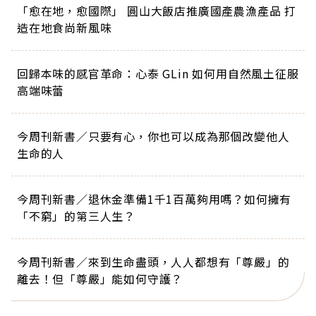
「愈在地，愈國際」 圓山大飯店推廣國產農漁產品 打
造在地食尚新風味
回歸本味的感官革命：心泰 GLin 如何用自然風土征服
高端味蕾
今周刊新書／只要有心，你也可以成為那個改變他人
生命的人
今周刊新書／退休金準備1千1百萬夠用嗎？如何擁有
「不窮」的第三人生？
今周刊新書／來到生命盡頭，人人都想有「尊嚴」的
離去！但「尊嚴」能如何守護？