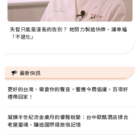
失智只能是漫長的告別？ 她努力製造快樂，讓幸福
來自剛果的巧克力神父 為台灣奉獻36年 「台灣是我
63歲卸矽谷副總、搬回台灣找快樂！「蛋黃哥小
104歲打破金氏世界紀錄 成為全球最年長羽球選
事業巔峰他選擇追夢…黑手阿伯拉小提琴還登上小
「不退化」
的家，我連作夢都講台語！」
丑」走進安養院，逗樂上萬爺奶：退休後才開始真
手，分享長壽的秘密原來是「這個」
巨蛋！連CNN都大讚！
正的人生
最新快訊
更好的台灣，需要你的聲音。響應今周倡議，百項好
禮帶回家！
凝鍊半世紀流金歲月的優雅蛻變：台中歐酷酒店揉合
老屋靈魂，釀造國際級旅宿記憶