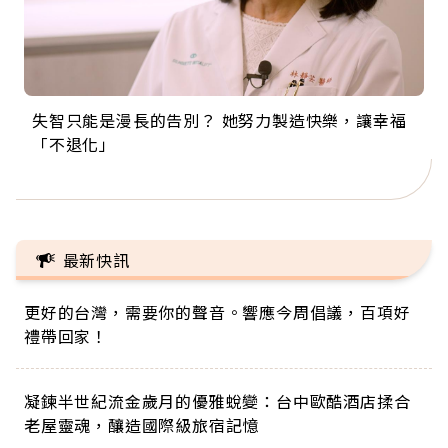
失智只能是漫長的告別？ 她努力製造快樂，讓幸福
來自剛果的巧克力神父 為台灣奉獻36年 「台灣是我
63歲卸矽谷副總、搬回台灣找快樂！「蛋黃哥小
104歲打破金氏世界紀錄 成為全球最年長羽球選
事業巔峰他選擇追夢…黑手阿伯拉小提琴還登上小
「不退化」
的家，我連作夢都講台語！」
丑」走進安養院，逗樂上萬爺奶：退休後才開始真
手，分享長壽的秘密原來是「這個」
巨蛋！連CNN都大讚！
正的人生
最新快訊
更好的台灣，需要你的聲音。響應今周倡議，百項好
禮帶回家！
凝鍊半世紀流金歲月的優雅蛻變：台中歐酷酒店揉合
老屋靈魂，釀造國際級旅宿記憶