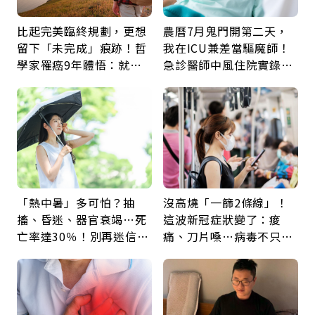
比起完美臨終規劃，更想
農曆7月鬼門開第二天，
留下「未完成」痕跡！哲
我在ICU兼差當驅魔師！
學家罹癌9年體悟：就算
急診醫師中風住院實錄：
給人添麻煩，我仍想與明
那些怪物原來叫譫妄
天相遇
「熱中暑」多可怕？抽
沒高燒「一篩2條線」！
搐、昏迷、器官衰竭…死
這波新冠症狀變了：痠
亡率達30％！別再迷信
痛、刀片嗓…病毒不只攻
「擦酒精、吃退燒藥」，
肺，三高族恐引發全身血
5招才能真救命
管發炎