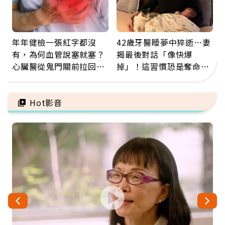
年年健檢一張紅字都沒
42歲牙醫睡夢中猝逝…妻
有，為何血管說塞就塞？
揭最後對話「像快爆
心臟醫從鬼門關前拉回病
掉」！這習慣恐是奪命原
人：會不會心梗要看對數
因：沒有一份工作值得用
字
命交換
Hot影音