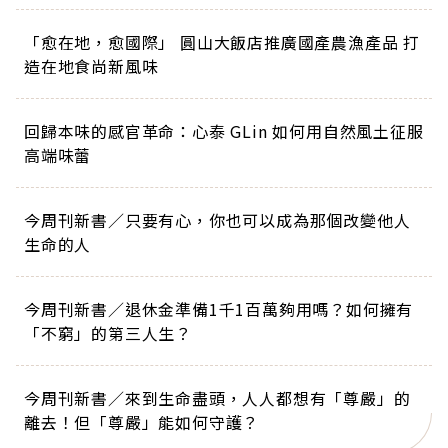
「愈在地，愈國際」 圓山大飯店推廣國產農漁產品 打
造在地食尚新風味
回歸本味的感官革命：心泰 GLin 如何用自然風土征服
高端味蕾
今周刊新書／只要有心，你也可以成為那個改變他人
生命的人
今周刊新書／退休金準備1千1百萬夠用嗎？如何擁有
「不窮」的第三人生？
今周刊新書／來到生命盡頭，人人都想有「尊嚴」的
離去！但「尊嚴」能如何守護？