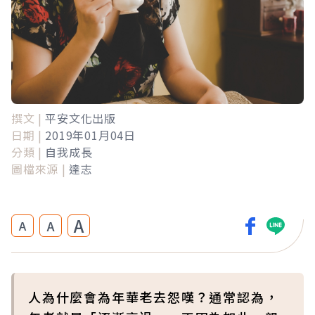
撰文 |
平安文化出版
日期 |
2019年01月04日
分類 |
自我成長
圖檔來源 |
達志
A
A
A
人為什麼會為年華老去怨嘆？通常認為，