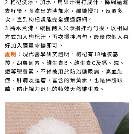
2.枸杞洗淨，加水，用果汁機打成汁，篩網過濾
去籽後，將濾出的渣加水，繼續攪打，反覆多
次，直到枸杞漿能完全通過篩網。
3.將水煮沸，緩慢倒入米漿攪拌均勻後，以相同
方式加入枸杞汁，再次攪拌均勻，最後依個人喜
好加入適量冰糖即可。
說明：
現代醫學研究證明，枸杞有18種胺基
酸、胡蘿蔔素、維生素B、維生素C及鈣、磷、
鐵等營養素，不僅被用於防治糖尿病、高血脂
症、肝病及腫瘤，富含的葉黃素，也是保護眼
睛、防止視力退化的特效天然維生素。