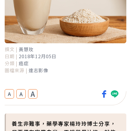
撰文 |
黃慧玫
日期 |
2018年12月05日
分類 |
癌症
圖檔來源 |
達志影像
A
A
A
養生非難事，藥學專家楊玲玲博士分享，