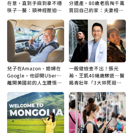
在意，直到手麻到拿不穩
分遺產，80歲老翁掏千萬
筷子…醫：頸神經壓迫上
買回自己的家：夫妻相守
身，打破固定姿勢才是關
60年，卻輸給一個名字
鍵
兒子在Amazon、媳婦在
一般健檢查不出！張元
Google，他卻開Uber…
瀚、王凱40幾歲驟逝…醫
離開美國前的人生體悟：
揭青壯年「3大猝死殺
好的壞的都不會永遠
手」：靠2檢查揪出9成地
雷