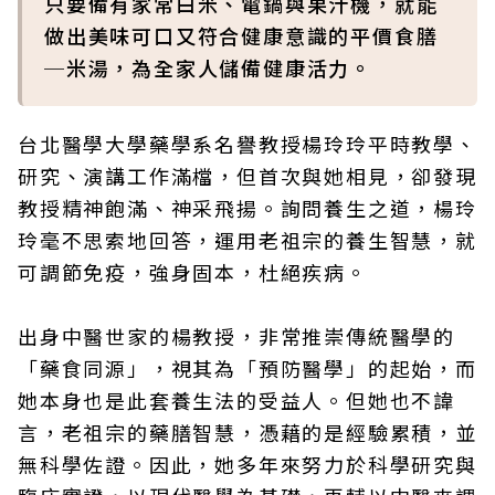
只要備有家常白米、電鍋與果汁機，就能
做出美味可口又符合健康意識的平價食膳
─米湯，為全家人儲備健康活力。
台北醫學大學藥學系名譽教授楊玲玲平時教學、
研究、演講工作滿檔，但首次與她相見，卻發現
教授精神飽滿、神采飛揚。詢問養生之道，楊玲
玲毫不思索地回答，運用老祖宗的養生智慧，就
可調節免疫，強身固本，杜絕疾病。
出身中醫世家的楊教授，非常推崇傳統醫學的
「藥食同源」，視其為「預防醫學」的起始，而
她本身也是此套養生法的受益人。但她也不諱
言，老祖宗的藥膳智慧，憑藉的是經驗累積，並
無科學佐證。因此，她多年來努力於科學研究與