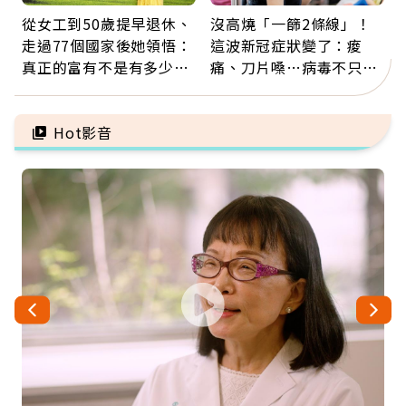
從女工到50歲提早退休、
沒高燒「一篩2條線」！
走過77個國家後她領悟：
這波新冠症狀變了：痠
真正的富有不是有多少
痛、刀片嗓…病毒不只攻
錢，而是擁有選擇人生的
肺，三高族恐引發全身血
自由
管發炎
Hot影音