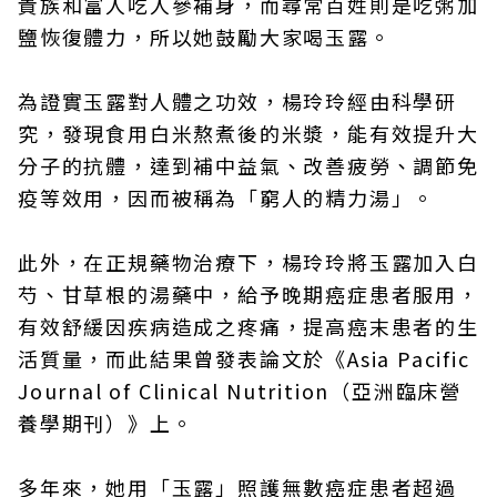
貴族和富人吃人參補身，而尋常百姓則是吃粥加
鹽恢復體力，所以她鼓勵大家喝玉露。
為證實玉露對人體之功效，楊玲玲經由科學研
究，發現食用白米熬煮後的米漿，能有效提升大
分子的抗體，達到補中益氣、改善疲勞、調節免
疫等效用，因而被稱為「窮人的精力湯」。
此外，在正規藥物治療下，楊玲玲將玉露加入白
芍、甘草根的湯藥中，給予晚期癌症患者服用，
有效舒緩因疾病造成之疼痛，提高癌末患者的生
活質量，而此結果曾發表論文於《Asia Pacific
Journal of Clinical Nutrition（亞洲臨床營
養學期刊）》上。
多年來，她用「玉露」照護無數癌症患者超過