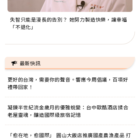
失智只能是漫長的告別？ 她努力製造快樂，讓幸福
來自剛果的巧克力神父 為台灣奉獻36年 「台灣是我
63歲卸矽谷副總、搬回台灣找快樂！「蛋黃哥小
104歲打破金氏世界紀錄 成為全球最年長羽球選
事業巔峰他選擇追夢…黑手阿伯拉小提琴還登上小
「不退化」
的家，我連作夢都講台語！」
丑」走進安養院，逗樂上萬爺奶：退休後才開始真
手，分享長壽的秘密原來是「這個」
巨蛋！連CNN都大讚！
正的人生
最新快訊
更好的台灣，需要你的聲音。響應今周倡議，百項好
禮帶回家！
凝鍊半世紀流金歲月的優雅蛻變：台中歐酷酒店揉合
老屋靈魂，釀造國際級旅宿記憶
「愈在地，愈國際」 圓山大飯店推廣國產農漁產品 打