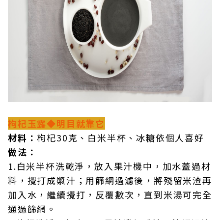
枸杞玉露◆明目就靠它
材料：
枸杞30克、白米半杯、冰糖依個人喜好
做法：
1.白米半杯洗乾淨，放入果汁機中，加水蓋過材
料，攪打成漿汁；用篩網過濾後，將殘留米渣再
加入水，繼續攪打，反覆數次，直到米湯可完全
通過篩網。