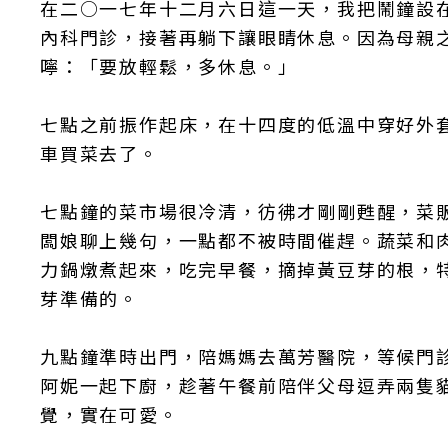
在二○一七年十二月六日這一天，我把鬧鐘設
內科門診，接著再躺下讓眼睛休息。因為母親
嚀：「要放輕鬆，多休息。」
七點之前振作起床，在十四度的低溫中穿好外
車買菜去了。
七點鐘的菜市場很冷清，彷彿才剛剛甦醒，菜
闆娘聊上幾句，一點都不被時間催趕。蔬菜和
力鍋燉煮起來，吃完早餐，摘掉黃豆芽的根，
芽準備的。
九點鐘準時出門，陪媽媽去萬芳醫院，等候門
阿妮一起下廚，趁著午餐前陪伴父母逗弄兩隻
覺，實在可愛。