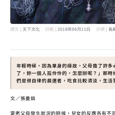
撰文 |
天下文化
日期 |
2018年06月11日
分類 |
長
年輕時候，因為單身的緣故，父母擔了許多
了，妳一個人孤伶伶的，怎麼辦呢？」那時
們是很自律的晨運者，吃食比較清淡，生活
文／張曼娟
當老父母發生狀況的時候，兒女的反應各有不