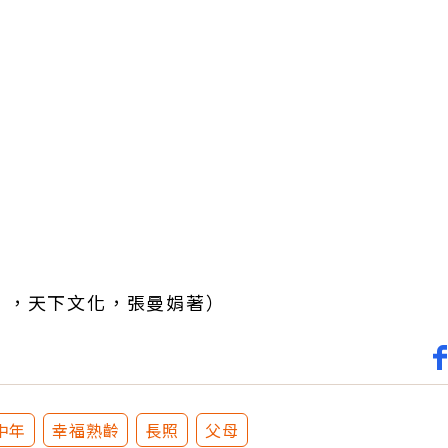
》，天下文化，張曼娟著）
中年
幸福熟齡
長照
父母