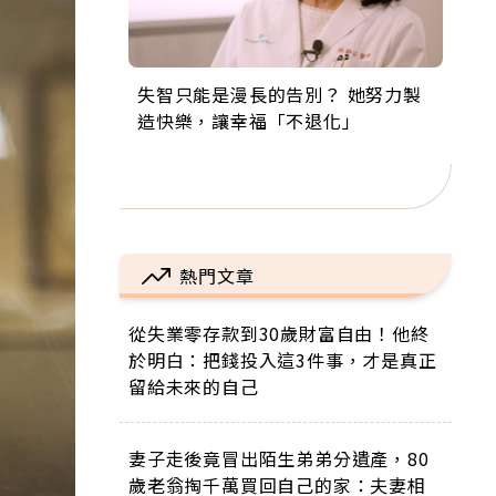
失智只能是漫長的告別？ 她努力製
來自剛果的巧克力神父 為台灣奉獻
63歲卸矽谷副總、搬回台灣找快
104歲打破金氏世界紀錄 成為全球
事業巔峰他選擇追夢…黑手阿伯拉
造快樂，讓幸福「不退化」
36年 「台灣是我的家，我連作夢都
樂！「蛋黃哥小丑」走進安養院，
最年長羽球選手，分享長壽的秘密
小提琴還登上小巨蛋！連CNN都大
講台語！」
逗樂上萬爺奶：退休後才開始真正
原來是「這個」
讚！
的人生
熱門文章
從失業零存款到30歲財富自由！他終
於明白：把錢投入這3件事，才是真正
留給未來的自己
妻子走後竟冒出陌生弟弟分遺產，80
歲老翁掏千萬買回自己的家：夫妻相