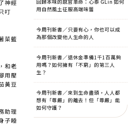
回歸本味的感官革命：心泰 GLin 如何
了神經
用自然風土征服高端味蕾
只叮
今周刊新書／只要有心，你也可以成
為那個改變他人生命的人
著菜籃
今周刊新書／退休金準備1千1百萬夠
用嗎？如何擁有「不窮」的第三人
，和老
生？
腳用壓
茄黃豆
今周刊新書／來到生命盡頭，人人都
想有「尊嚴」的離去！但「尊嚴」能
如何守護？
務助理
身子睡