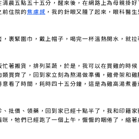
在清晨五點五十五分，醒來後，在網路上為母親掛好
之前住院的
焦慮感
，我的針眼又腫了起來，眼科醫生
套，裹緊圍巾，戴上帽子，喝完一杯溫熱開水，就拉
販忙著搬貨，排列菜蔬，於是，我可以在買雞的時候
肉類買齊了，回到家立刻為熬湯做準備，雞骨架和雞
特意看了時間，耗時四十五分鐘，這是為雞高湯煮番
診、批價、領藥，回到家已經十點半了，我和印籍家
貓咪，牠們已經跑了一個上午，懨懨的睏倦了，縮著