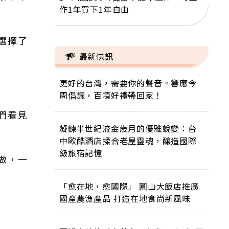
作1年買下1年自由
選擇了
最新快訊
更好的台灣，需要你的聲音。響應今
周倡議，百項好禮帶回家！
們看見
凝鍊半世紀流金歲月的優雅蛻變：台
中歐酷酒店揉合老屋靈魂，釀造國際
級旅宿記憶
做，一
「愈在地，愈國際」 圓山大飯店推廣
國產農漁產品 打造在地食尚新風味