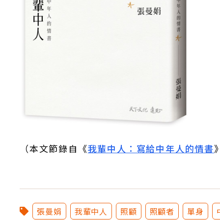
（本文節錄自《
我輩中人：寫給中年人的情書
張曼娟
我輩中人
照顧
照顧者
單身