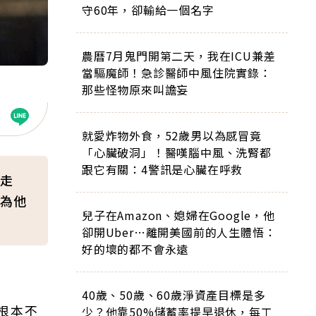
守60年，卻輸給一個名字
農曆7月鬼門開第二天，我在ICU兼差
當驅魔師！急診醫師中風住院實錄：
那些怪物原來叫譫妄
就愛炸物外食，52歲男以為感冒竟
「心臟破洞」！醫嘆腦中風、洗腎都
跟它有關：4警訊是心臟在呼救
走
為他
兒子在Amazon、媳婦在Google，他
卻開Uber…離開美國前的人生體悟：
好的壞的都不會永遠
40歲、50歲、60歲淨資產目標是多
根本不
少？他靠50%儲蓄率提早退休，每工