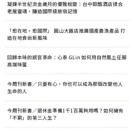
凝鍊半世紀流金歲月的優雅蛻變：台中歐酷酒店揉合
老屋靈魂，釀造國際級旅宿記憶
「愈在地，愈國際」 圓山大飯店推廣國產農漁產品 打
造在地食尚新風味
回歸本味的感官革命：心泰 GLin 如何用自然風土征服
高端味蕾
今周刊新書／只要有心，你也可以成為那個改變他人
生命的人
今周刊新書／退休金準備1千1百萬夠用嗎？如何擁有
「不窮」的第三人生？