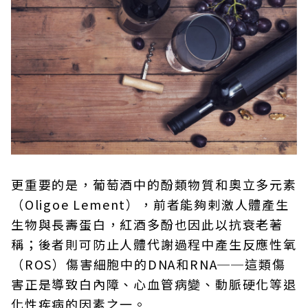
更重要的是，葡萄酒中的酚類物質和奧立多元素
（Oligoe Lement），前者能夠剌激人體產生
生物與長壽蛋白，紅酒多酚也因此以抗衰老著
稱；後者則可防止人體代謝過程中產生反應性氧
（ROS）傷害細胞中的DNA和RNA──這類傷
害正是導致白內障、心血管病變、動脈硬化等退
化性疾病的因素之一。