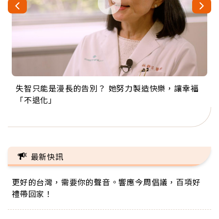
失智只能是漫長的告別？ 她努力製造快樂，讓幸福
來自剛果的巧克力神父 為台灣奉獻36年 「台灣是我
63歲卸矽谷副總、搬回台灣找快樂！「蛋黃哥小
104歲打破金氏世界紀錄 成為全球最年長羽球選
事業巔峰他選擇追夢…黑手阿伯拉小提琴還登上小
「不退化」
的家，我連作夢都講台語！」
丑」走進安養院，逗樂上萬爺奶：退休後才開始真
手，分享長壽的秘密原來是「這個」
巨蛋！連CNN都大讚！
正的人生
最新快訊
更好的台灣，需要你的聲音。響應今周倡議，百項好
禮帶回家！