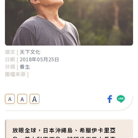
撰文 |
天下文化
日期 |
2018年05月25日
分類 |
養生
圖檔來源 |
A
A
A
放眼全球，日本沖繩島、希臘伊卡里亞