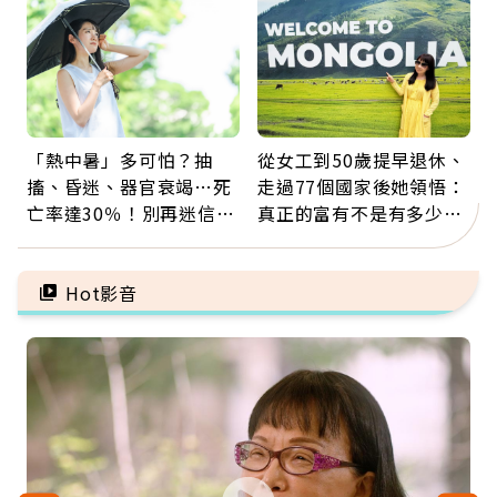
「熱中暑」多可怕？抽
從女工到50歲提早退休、
搐、昏迷、器官衰竭…死
走過77個國家後她領悟：
亡率達30％！別再迷信
真正的富有不是有多少
「擦酒精、吃退燒藥」，
錢，而是擁有選擇人生的
5招才能真救命
自由
Hot影音