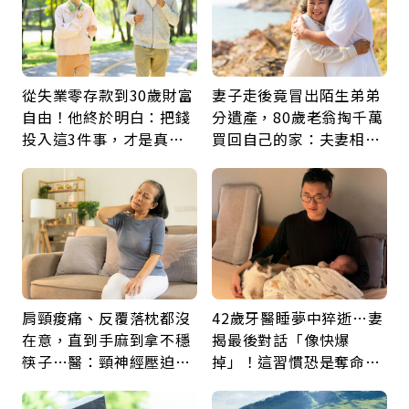
從失業零存款到30歲財富
妻子走後竟冒出陌生弟弟
自由！他終於明白：把錢
分遺產，80歲老翁掏千萬
投入這3件事，才是真正
買回自己的家：夫妻相守
留給未來的自己
60年，卻輸給一個名字
肩頸痠痛、反覆落枕都沒
42歲牙醫睡夢中猝逝…妻
在意，直到手麻到拿不穩
揭最後對話「像快爆
筷子…醫：頸神經壓迫上
掉」！這習慣恐是奪命原
身，打破固定姿勢才是關
因：沒有一份工作值得用
鍵
命交換