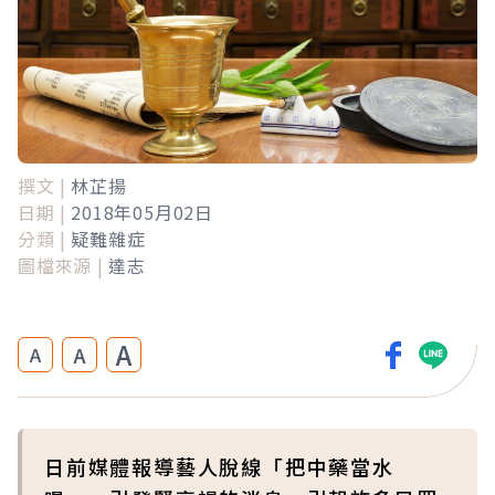
撰文 |
林芷揚
日期 |
2018年05月02日
分類 |
疑難雜症
圖檔來源 |
達志
A
A
A
日前媒體報導藝人脫線「把中藥當水