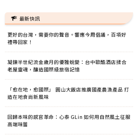
最新快訊
更好的台灣，需要你的聲音。響應今周倡議，百項好
禮帶回家！
凝鍊半世紀流金歲月的優雅蛻變：台中歐酷酒店揉合
老屋靈魂，釀造國際級旅宿記憶
「愈在地，愈國際」 圓山大飯店推廣國產農漁產品 打
造在地食尚新風味
回歸本味的感官革命：心泰 GLin 如何用自然風土征服
高端味蕾