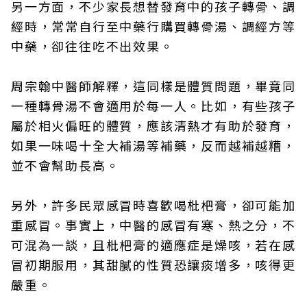
另一方面，不少家長想替發育中的孩子轉骨、調
經時，常常自行至中藥行購買轉骨湯、調經方等
中藥，卻往往吃不出效果。
周宗翰中醫師解釋，這同樣是體質問題，畢竟同
一種轉骨湯不會適用於每一人。比如，有些孩子
屬於相火偏旺的體質，應該清熱才有助於發育，
如果一味喝十全大補湯等補藥，反而越補越糟，
並不會幫助長高。
另外，許多民眾感冒時喜歡喝枇杷膏，卻可能加
重感冒。事實上，中醫的感冒有寒、熱之分，不
可混為一談，且枇杷膏的適應症是燥咳，若在感
冒初期服用，其甜膩的性質恐讓痰增多，咳得更
嚴重。