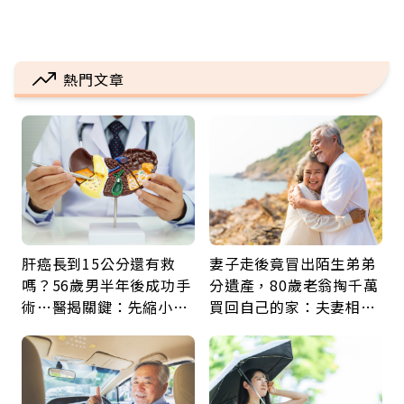
熱門文章
肝癌長到15公分還有救
妻子走後竟冒出陌生弟弟
嗎？56歲男半年後成功手
分遺產，80歲老翁掏千萬
術…醫揭關鍵：先縮小腫
買回自己的家：夫妻相守
瘤再談根治
60年，卻輸給一個名字