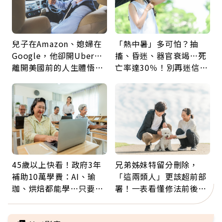
兒子在Amazon、媳婦在
「熱中暑」多可怕？抽
Google，他卻開Uber…
搐、昏迷、器官衰竭…死
離開美國前的人生體悟：
亡率達30％！別再迷信
好的壞的都不會永遠
「擦酒精、吃退燒藥」，
5招才能真救命
45歲以上快看！政府3年
兄弟姊妹特留分刪除，
補助10萬學費：AI、瑜
「這兩類人」更該超前部
珈、烘焙都能學…只要願
署！一表看懂修法前後差
意開始，永遠不嫌晚
異：沒留遺囑手足反而分
更多