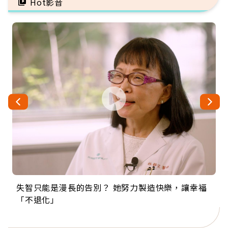
Hot影音
失智只能是漫長的告別？ 她努力製造快樂，讓幸福
來自剛果的巧克力神父 為台灣奉獻36年 「台灣是我
63歲卸矽谷副總、搬回台灣找快樂！「蛋黃哥小
104歲打破金氏世界紀錄 成為全球最年長羽球選
事業巔峰他選擇追夢…黑手阿伯拉小提琴還登上小
「不退化」
的家，我連作夢都講台語！」
丑」走進安養院，逗樂上萬爺奶：退休後才開始真
手，分享長壽的秘密原來是「這個」
巨蛋！連CNN都大讚！
正的人生