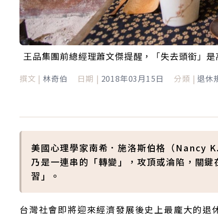
王品集團前總經理蕭文傑提醒，「失去頭銜」是
撰文 |
林奇伯
日期 |
2018年03月15日
分類 |
退休
美國心理學家南希．施洛斯伯格（Nancy K.
乃是一連串的「轉變」，攻頂或淪陷，關鍵
習」。
台灣社會即將迎來經濟發展後史上最龐大的退