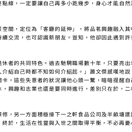
終點線，一定要讓自己再多小跑幾步，身心才能自然
茶空間，定位為「客廳的延伸」，將品茗興趣融入其
持續交流，也可認識新朋友。豈知，他卻因此遇到許
退休者的共同特色。過去馳騁職場數十年，只要亮出
人介紹自己時都不知如何介紹起。」蕭文傑感嘆地說
關卡，這些失意者的狀況讓他心頭一驚，暗暗提醒自
休，興趣和志業也還是要同時進行，差別只在於，二
禪修，另一方面積極接下一之軒食品公司及半畝塘建
。終於，生活在性靈與入世之間取得平衡，不必再憂