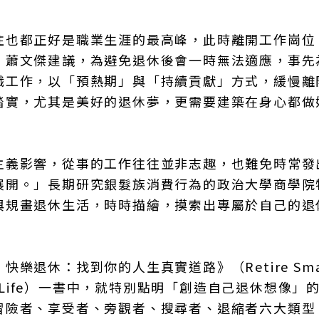
往也都正好是職業生涯的最高峰，此時離開工作崗位
」蕭文傑建議，為避免退休後會一時無法適應，事先
職工作，以「預熱期」與「持續貢獻」方式，緩慢離
踏實，尤其是美好的退休夢，更需要建築在身心都做
主義影響，從事的工作往往並非志趣，也難免時常發
展開。」長期研究銀髮族消費行為的政治大學商學院
與規畫退休生活，時時描繪，摸索出專屬於自己的退
退休：找到你的人生真實道路》（Retire Smar
e Path in Life）一書中，就特別點明「創造自己退休想像
冒險者、享受者、旁觀者、搜尋者、退縮者六大類型