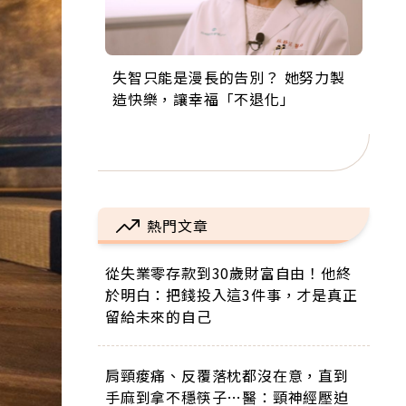
失智只能是漫長的告別？ 她努力製
來自剛果的巧克力神父 為台灣奉獻
63歲卸矽谷副總、搬回台灣找快
104歲打破金氏世界紀錄 成為全球
事業巔峰他選擇追夢…黑手阿伯拉
造快樂，讓幸福「不退化」
36年 「台灣是我的家，我連作夢都
樂！「蛋黃哥小丑」走進安養院，
最年長羽球選手，分享長壽的秘密
小提琴還登上小巨蛋！連CNN都大
講台語！」
逗樂上萬爺奶：退休後才開始真正
原來是「這個」
讚！
的人生
熱門文章
從失業零存款到30歲財富自由！他終
於明白：把錢投入這3件事，才是真正
留給未來的自己
肩頸痠痛、反覆落枕都沒在意，直到
手麻到拿不穩筷子…醫：頸神經壓迫