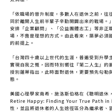
「依職場的晉升制度，多數人在退休之前，往
同於離開人生前半輩子辛勤開闢出來的戰場。
安排「企業顧問」、「公益團體志工」等非正
場，不啻是理想的方式。由此看來，築夢必須
的前提上。
「台灣四十歲以上世代的生涯，普遍受到升學
實現自我之慨，因而特別嚮往『第二人生』的
授別蓮蒂指出，此時面對退休，更要預先勾勒
態。
美國心理學家南希．施洛斯伯格在《聰明退休，快樂
Retire Happy: Finding Your Tru
性，並且將退休者的人生途徑區分為繼承者、