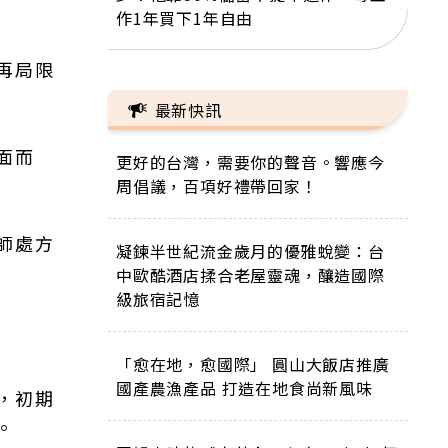
作1年買下1年自由
再局限
最新快訊
面而
更好的台灣，需要你的聲音。響應今
周倡議，百項好禮帶回家！
師處方
凝鍊半世紀流金歲月的優雅蛻變：台
中歐酷酒店揉合老屋靈魂，釀造國際
級旅宿記憶
「愈在地，愈國際」 圓山大飯店推廣
國產農漁產品 打造在地食尚新風味
，初期
。