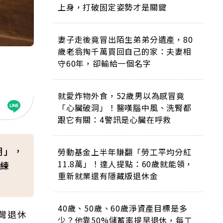
上身，打破固定姿勢才是關鍵
妻子走後竟冒出陌生弟弟分遺產，80
歲老翁掏千萬買回自己的家：夫妻相
守60年，卻輸給一個名字
就愛炸物外食，52歲男以為感冒竟
「心臟破洞」！醫嘆腦中風、洗腎都
跟它有關：4警訊是心臟在呼救
期」，
勞動基金上半年賺翻「勞工平均分紅
11.8萬」！達人提點：60歲就能領，
練
重新就業還有隱藏版退休金
40歲、50歲、60歲淨資產目標是多
灣退休
少？他靠50%儲蓄率提早退休，每工