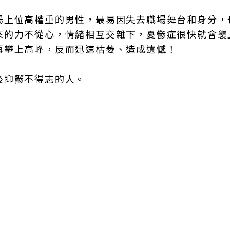
場上位高權重的男性，最易因失去職場舞台和身分，
來的力不從心，情緒相互交雜下，憂鬱症很快就會襲
再攀上高峰，反而迅速枯萎、造成遺憾！
後抑鬱不得志的人。