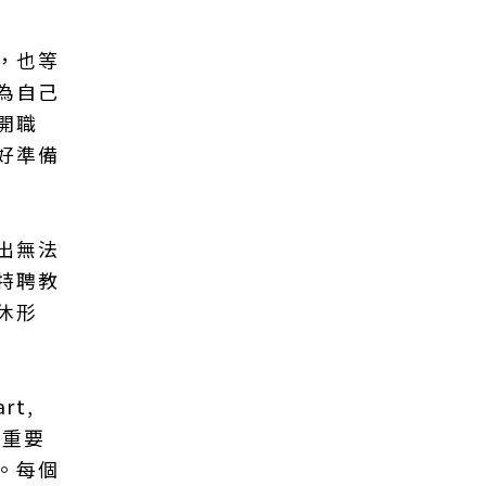
，也等
為自己
開職
好準備
出無法
特聘教
休形
t,
」的重要
。每個