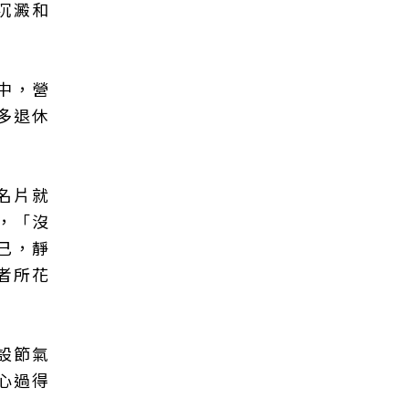
沉澱和
中，營
多退休
名片就
，「沒
己，靜
者所花
設節氣
心過得