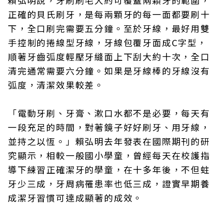
賴弘明說，牙刷刷毛大約可覆蓋兩顆牙的範圍，
正確的貝氏刷牙，是每兩顆牙的每一面都要刷十
下，全口刷完需要五分鐘。至於牙線，最好用雙
手控制的捲線型牙線，牙線包覆牙面成C字型，
順著牙齒弧度輕壓牙縫面上下刮大約十次，全口
清完通常需要六分鐘。如果是牙線棒的牙線沒有
弧度，清潔效果較差。
「電動牙刷、牙膏、漱口水都不是必要，每天有
一段充足的時間，對著鏡子好好刷牙、用牙線，
並持之以恆。」賴弘明去年發表在國際期刊的研
究顯示，相較一般國小學童，曾經每天在校護指
導下練習正確潔牙的學童，在十多年後，不但蛀
牙少三成，牙周病罹患率也低三成，證實早期養
成潔牙習慣可達成顯著的成效。