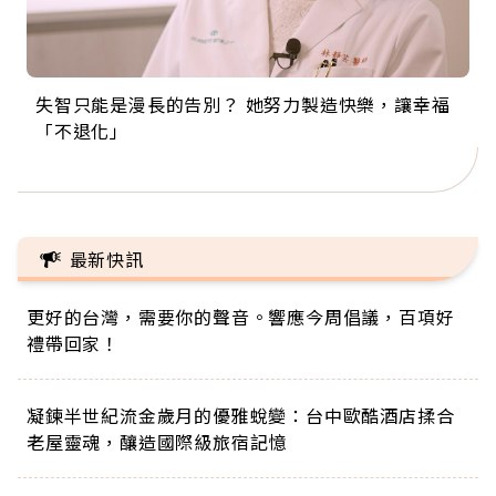
失智只能是漫長的告別？ 她努力製造快樂，讓幸福
來自剛果的巧克力神父 為台灣奉獻36年 「台灣是我
63歲卸矽谷副總、搬回台灣找快樂！「蛋黃哥小
104歲打破金氏世界紀錄 成為全球最年長羽球選
事業巔峰他選擇追夢…黑手阿伯拉小提琴還登上小
「不退化」
的家，我連作夢都講台語！」
丑」走進安養院，逗樂上萬爺奶：退休後才開始真
手，分享長壽的秘密原來是「這個」
巨蛋！連CNN都大讚！
正的人生
最新快訊
更好的台灣，需要你的聲音。響應今周倡議，百項好
禮帶回家！
凝鍊半世紀流金歲月的優雅蛻變：台中歐酷酒店揉合
老屋靈魂，釀造國際級旅宿記憶