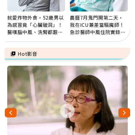
就愛炸物外食，52歲男以
農曆7月鬼門開第二天，
為感冒竟「心臟破洞」！
我在ICU兼差當驅魔師！
醫嘆腦中風、洗腎都跟它
急診醫師中風住院實錄：
有關：4警訊是心臟在呼
那些怪物原來叫譫妄
救
Hot影音