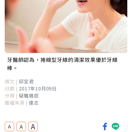
牙醫師認為，捲線型牙線的清潔效果優於牙線
棒。
撰文 |
邱宜君
日期 |
2017年10月09日
分類 |
疑難雜症
圖檔來源 |
達志
A
A
A