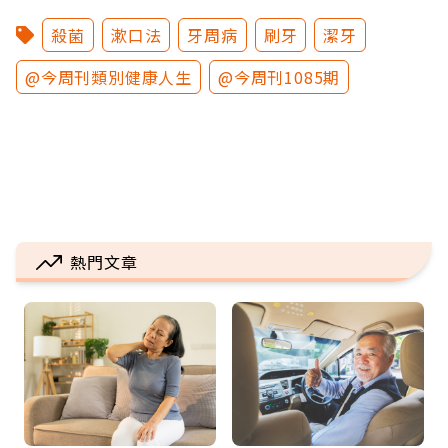
殺菌
漱口法
牙周病
刷牙
潔牙
@今周刊類別健康人生
@今周刊1085期
熱門文章