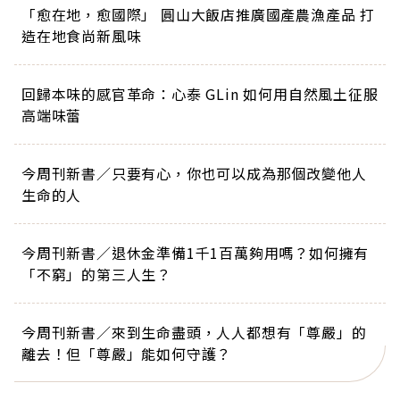
「愈在地，愈國際」 圓山大飯店推廣國產農漁產品 打
造在地食尚新風味
回歸本味的感官革命：心泰 GLin 如何用自然風土征服
高端味蕾
今周刊新書／只要有心，你也可以成為那個改變他人
生命的人
今周刊新書／退休金準備1千1百萬夠用嗎？如何擁有
「不窮」的第三人生？
今周刊新書／來到生命盡頭，人人都想有「尊嚴」的
離去！但「尊嚴」能如何守護？