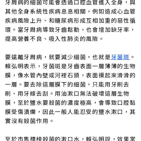
牙周病的細菌可能會透過口腔血管進入全身，與
其他全身系統性疾病息息相關，例如造成心血管
疾病風險上升、和糖尿病形成互相加重的惡性循
環。當牙周病導致牙齒鬆動，也會增加缺牙率，
提高營養不良、吸入性肺炎的風險。
要遠離牙周病，就要減少細菌，也就是
牙菌斑
。
賴弘明表示，牙菌斑是牙齒表面一層薄薄的生物
膜，像水管內壁或河裡石頭，表面摸起來滑滑的
一層。要去除這層膜下的細菌，只能用牙刷去
刷、用牙線去刮。用油漱口無法破壞這層生物
膜，至於鹽水要殺菌的濃度極高，會導致口腔黏
膜受傷潰爛，因此一般人能忍受的鹽水漱口，其
實沒有殺菌作用。
至於市售標榜殺菌的漱口水，賴弘明說，效果常