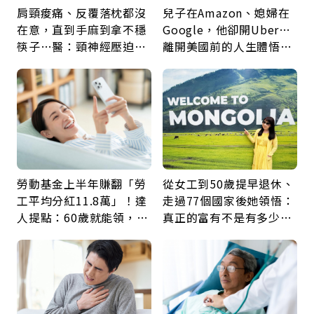
肩頸痠痛、反覆落枕都沒
兒子在Amazon、媳婦在
在意，直到手麻到拿不穩
Google，他卻開Uber…
筷子…醫：頸神經壓迫上
離開美國前的人生體悟：
身，打破固定姿勢才是關
好的壞的都不會永遠
鍵
勞動基金上半年賺翻「勞
從女工到50歲提早退休、
工平均分紅11.8萬」！達
走過77個國家後她領悟：
人提點：60歲就能領，重
真正的富有不是有多少
新就業還有隱藏版退休金
錢，而是擁有選擇人生的
自由